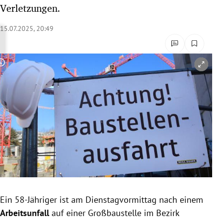
Verletzungen.
rreich Untermenü
15.07.2025, 20:49
rt Untermenü
schaft Untermenü
Copyright-Hinweis öffnen/schließen
s Untermenü
zeit Untermenü
undheit Untermenü
tur Untermenü
nung Untermenü
lität Untermenü
Ein 58-Jähriger ist am Dienstagvormittag nach einem
Arbeitsunfall
auf einer Großbaustelle im Bezirk