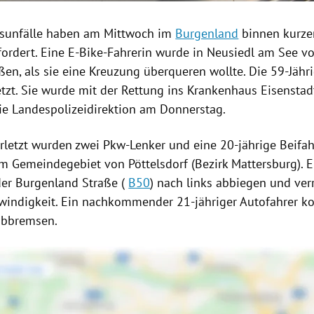
sunfälle
haben am Mittwoch im
Burgenland
binnen kurzer
fordert. Eine E-Bike-Fahrerin wurde in
Neusiedl am See
vo
ßen, als sie eine Kreuzung überqueren wollte. Die 59-Jähr
tzt. Sie wurde mit der Rettung ins
Krankenhaus Eisenstad
die Landespolizeidirektion am Donnerstag.
erletzt wurden zwei Pkw-Lenker und eine 20-jährige Beifah
im Gemeindegebiet von Pöttelsdorf (Bezirk
Mattersburg
). 
der
Burgenland
Straße (
B50
) nach links abbiegen und ver
windigkeit. Ein nachkommender 21-jähriger Autofahrer k
 abbremsen.