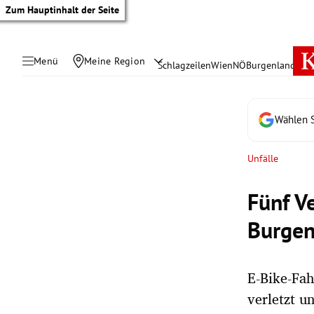
Zum Hauptinhalt der Seite
Menü
Meine Region
Schlagzeilen
Wien
NÖ
Burgenland
Öste
Wählen S
Unfälle
Fünf Ve
Burgen
E-Bike-Fa
tik Untermenü
verletzt u
rreich Untermenü