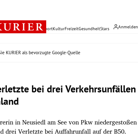
Anmelde
rreich
Politik
Wirtschaft
Sport
Kultur
Freizeit
Gesundheit
Stars
ie KURIER als bevorzugte Google-Quelle
rletzte bei drei Verkehrsunfällen
land
hrerin in Neusiedl am See von Pkw niedergestoßen
nd drei Verletzte bei Auffahrunfall auf der B50.