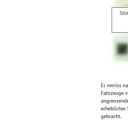
Sti
Er verriss n
Fahrzeuge
s
angrenzende
erheblicher
gebracht.