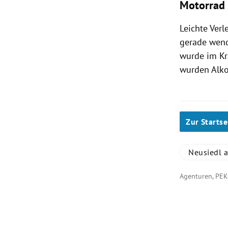
Motorrad 
Leichte Verl
gerade wend
wurde im
K
wurden Alkot
Zur Startse
Neusiedl 
Agenturen, PE