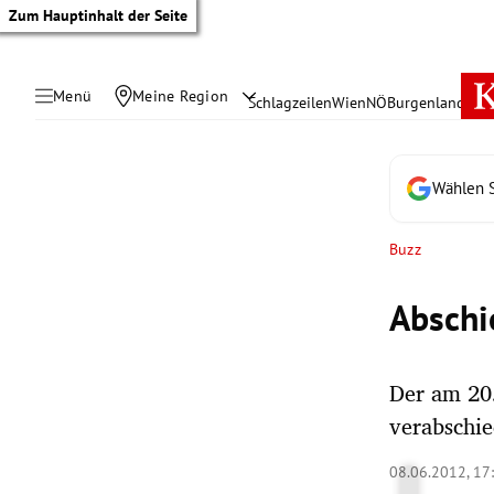
Zum Hauptinhalt der Seite
Menü
Meine Region
Schlagzeilen
Wien
NÖ
Burgenland
Öste
Wählen S
Buzz
Abschi
Der am 20
verabschie
tik Untermenü
08.06.2012, 17
rreich Untermenü