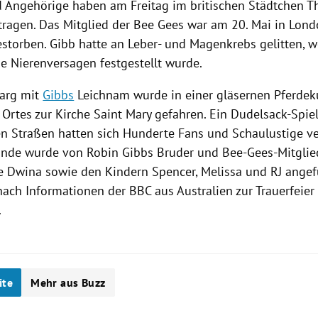
 Angehörige haben am Freitag im britischen Städtchen
T
tragen. Das Mitglied der Bee Gees war am 20. Mai in
Lond
estorben. Gibb hatte an Leber- und Magenkrebs gelitten, w
e Nierenversagen festgestellt wurde.
Sarg mit
Gibbs
Leichnam wurde in einer gläsernen Pferdek
 Ortes zur Kirche Saint Mary gefahren. Ein Dudelsack-Spi
en Straßen hatten sich Hunderte Fans und Schaulustige v
inde wurde von
Robin Gibbs
Bruder und Bee-Gees-Mitglied
e Dwina sowie den Kindern Spencer, Melissa und RJ angef
nach Informationen der
BBC
aus
Australien
zur
Trauerfeier
.
ite
Mehr aus Buzz