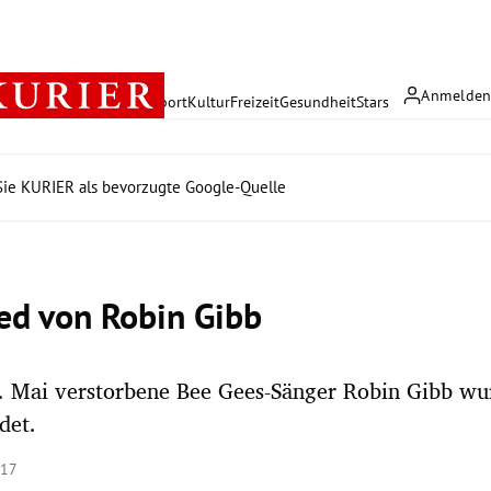
Anmelde
rreich
Politik
Wirtschaft
Sport
Kultur
Freizeit
Gesundheit
Stars
ie KURIER als bevorzugte Google-Quelle
ed von Robin Gibb
. Mai verstorbene Bee Gees-Sänger Robin Gibb wu
det.
:17