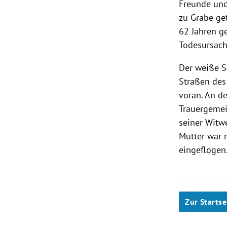
Freunde und
zu Grabe ge
62 Jahren g
Todesursach
Der weiße 
Straßen des
voran. An d
Trauergeme
seiner Witw
Mutter war 
eingeflogen
Zur Startse