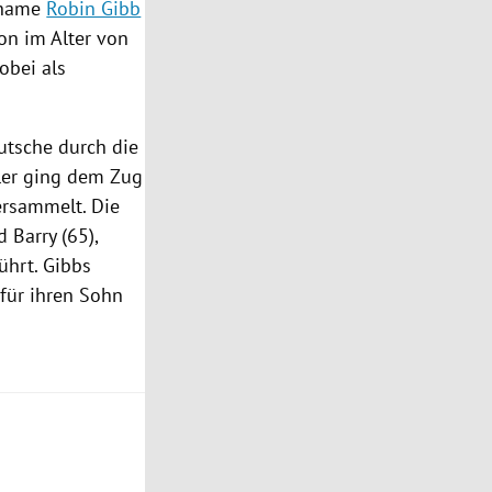
hame
Robin Gibb
on
im Alter von
obei als
utsche durch die
eler ging dem Zug
ersammelt. Die
 Barry (65),
ührt.
Gibbs
für ihren Sohn