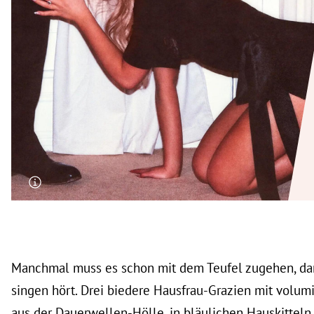
rt Untermenü
schaft Untermenü
s Untermenü
zeit Untermenü
undheit Untermenü
tur Untermenü
nung Untermenü
lität Untermenü
Manchmal muss es schon mit dem Teufel zugehen, da
singen hört. Drei biedere Hausfrau-Grazien mit volum
aus der Dauerwellen-Hölle, in bläulichen Hauskitteln