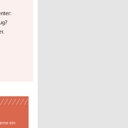
nter:
ug?
r.
gerne
ein