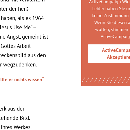
ActiveCampaign Wid
nter der heiß
Leider haben Sie u
keine Zustimmung
haben, als es 1964
Wenn Sie diesen 
 „Jesus Use Me“ –
wollen, stimmen s
ne Angst, gemeint ist
ActiveCampai
 Gottes Arbeit
ActiveCamp
hreckensbild aus den
Akzeptier
hr wegzudenken.
lte er nichts wissen“
erk aus den
tehende Bild.
 ihres Werkes.