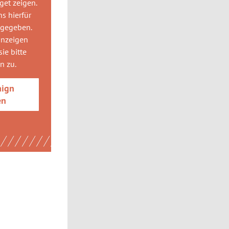
get
zeigen.
ns hierfür
 gegeben.
anzeigen
ie bitte
gn
zu.
aign
en