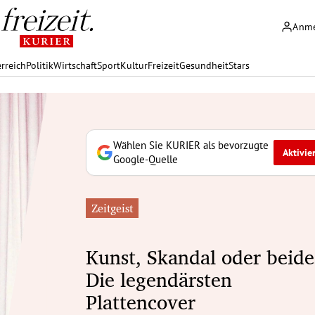
Anm
rreich
Politik
Wirtschaft
Sport
Kultur
Freizeit
Gesundheit
Stars
Wählen Sie KURIER als bevorzugte
Aktivie
Google-Quelle
Zeitgeist
Kunst, Skandal oder beide
Die legendärsten
Plattencover