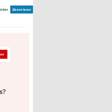
elden
Abonnieren
ren
s?