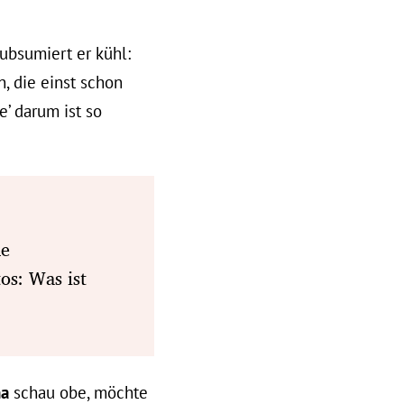
subsumiert er kühl:
, die einst schon
’ darum ist so
he
os: Was ist
na
schau obe, möchte