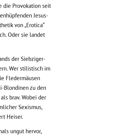
 die Provokation seit
senhüpfenden Jesus-
hetik von „Erotica“
ch. Oder sie landet
ands der Siebziger-
n. Wer stilistisch im
 die Fledermäusen
ni-Blondinen zu den
 als brav. Wobei der
ämlicher Sexismus,
rt Heiser.
als ungut hervor,