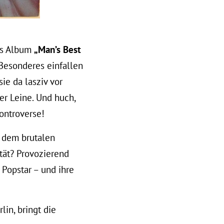
ues Album
„Man’s Best
 Besonderes einfallen
ie da lasziv vor
er Leine. Und huch,
ontroverse!
r dem brutalen
tät? Provozierend
Popstar – und ihre
lin, bringt die