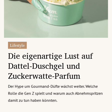
erreich Untermenü
rt Untermenü
tschaft Untermenü
rs Untermenü
Lifestyle
Die eigenartige Lust auf
izeit Untermenü
Dattel-Duschgel und
undheit Untermenü
Zuckerwatte-Parfum
tur Untermenü
Der Hype um Gourmand-Düfte wächst weiter. Welche
nung Untermenü
Rolle die Gen Z spielt und warum auch Abnehmspritzen
ilität Untermenü
damit zu tun haben könnten.