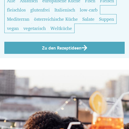
Alle
Asiatisch
europäische Küche
Fisch
Fleisch
fleischlos
glutenfrei
Italienisch
low-carb
Mediterran
österreichische Küche
Salate
Suppen
vegan
vegetarisch
Weltküche
Zu den Rezeptideen