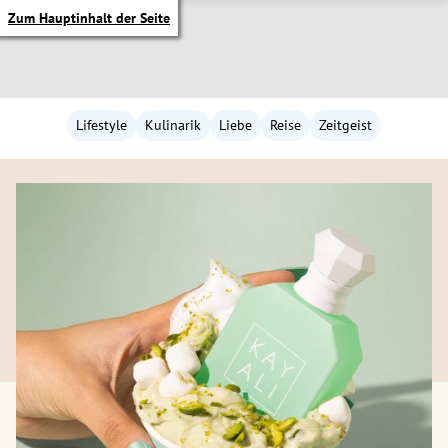
Zum Hauptinhalt der Seite
Lifestyle
Kulinarik
Liebe
Reise
Zeitgeist
itik Untermenü