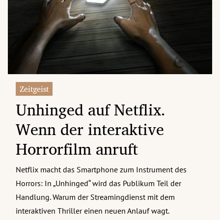
erreich Untermenü
rt Untermenü
tschaft Untermenü
rs Untermenü
Zeitgeist
Unhinged auf Netflix.
izeit Untermenü
Wenn der interaktive
undheit Untermenü
Horrorfilm anruft
tur Untermenü
Netflix macht das Smartphone zum Instrument des
nung Untermenü
Horrors: In „Unhinged“ wird das Publikum Teil der
ilität Untermenü
Handlung. Warum der Streamingdienst mit dem
interaktiven Thriller einen neuen Anlauf wagt.