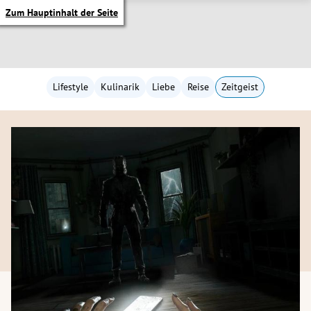
Zum Hauptinhalt der Seite
Lifestyle
Kulinarik
Liebe
Reise
Zeitgeist
itik Untermenü