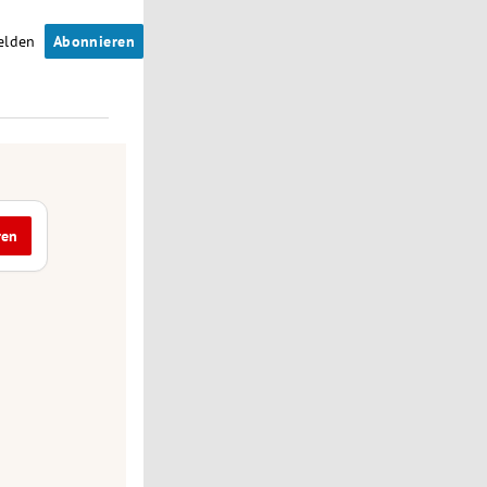
elden
Abonnieren
ren