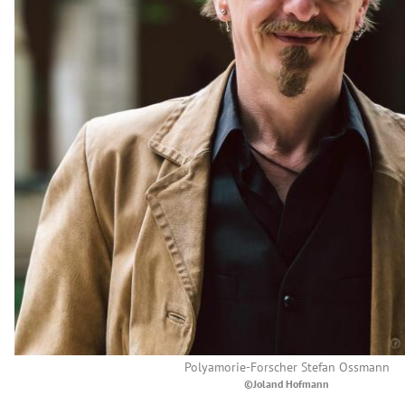
Polyamorie-Forscher Stefan Ossmann
©Joland Hofmann