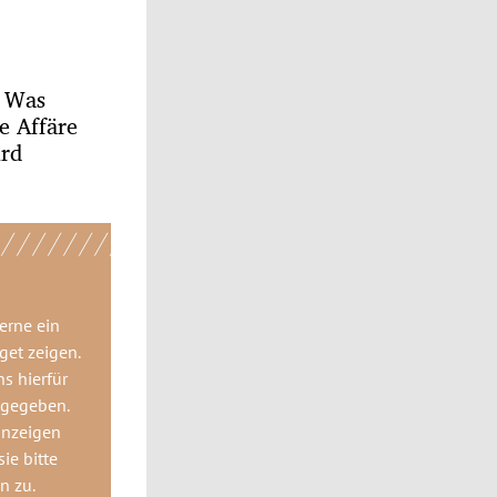
: Was
e Affäre
ird
gerne
ein
get
zeigen.
ns hierfür
 gegeben.
anzeigen
ie bitte
gn
zu.