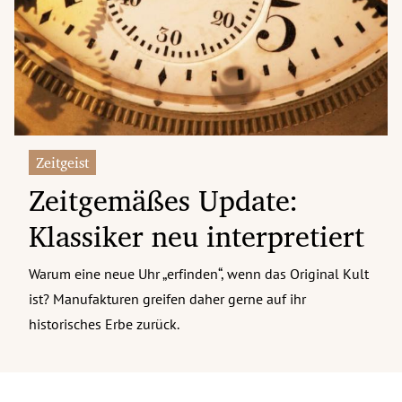
erreich Untermenü
rt Untermenü
tschaft Untermenü
rs Untermenü
Zeitgeist
Zeitgemäßes Update:
izeit Untermenü
Klassiker neu interpretiert
undheit Untermenü
tur Untermenü
Warum eine neue Uhr „erfinden“, wenn das Original Kult
ist? Manufakturen greifen daher gerne auf ihr
nung Untermenü
historisches Erbe zurück.
ilität Untermenü