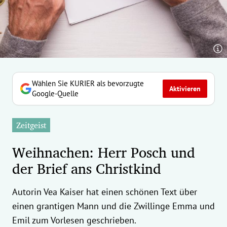
erreich Untermenü
rt Untermenü
tschaft Untermenü
rs Untermenü
Wählen Sie KURIER als bevorzugte
Aktivieren
Google-Quelle
izeit Untermenü
Zeitgeist
undheit Untermenü
Weihnachen: Herr Posch und
tur Untermenü
der Brief ans Christkind
nung Untermenü
Autorin Vea Kaiser hat einen schönen Text über
ilität Untermenü
einen grantigen Mann und die Zwillinge Emma und
Emil zum Vorlesen geschrieben.