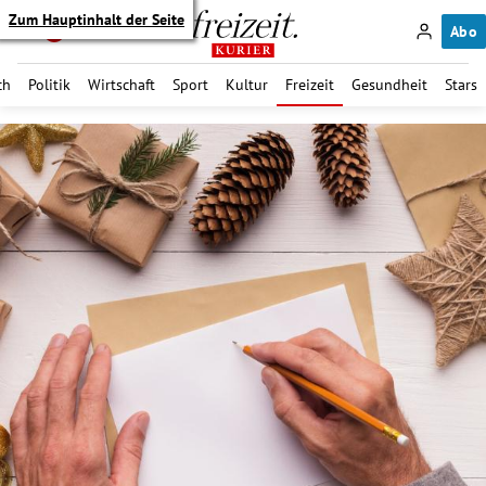
Zum Hauptinhalt der Seite
Abo
ch
Politik
Wirtschaft
Sport
Kultur
Freizeit
Gesundheit
Stars
itik Untermenü