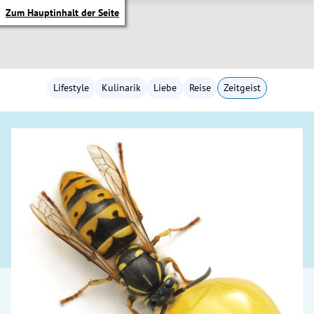
Zum Hauptinhalt der Seite
Lifestyle
Kulinarik
Liebe
Reise
Zeitgeist
itik Untermenü