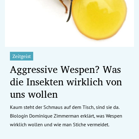
erreich Untermenü
rt Untermenü
tschaft Untermenü
rs Untermenü
Zeitgeist
Aggressive Wespen? Was
izeit Untermenü
die Insekten wirklich von
undheit Untermenü
uns wollen
tur Untermenü
Kaum steht der Schmaus auf dem Tisch, sind sie da.
nung Untermenü
Biologin Dominique Zimmerman erklärt, was Wespen
ilität Untermenü
wirklich wollen und wie man Stiche vermeidet.