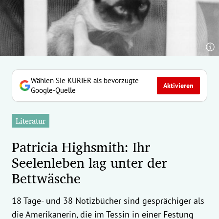
erreich Untermenü
rt Untermenü
tschaft Untermenü
rs Untermenü
Wählen Sie KURIER als bevorzugte
Aktivieren
Google-Quelle
izeit Untermenü
Literatur
undheit Untermenü
Patricia Highsmith: Ihr
tur Untermenü
Seelenleben lag unter der
Bettwäsche
nung Untermenü
ilität Untermenü
18 Tage- und 38 Notizbücher sind gesprächiger als
die Amerikanerin, die im Tessin in einer Festung