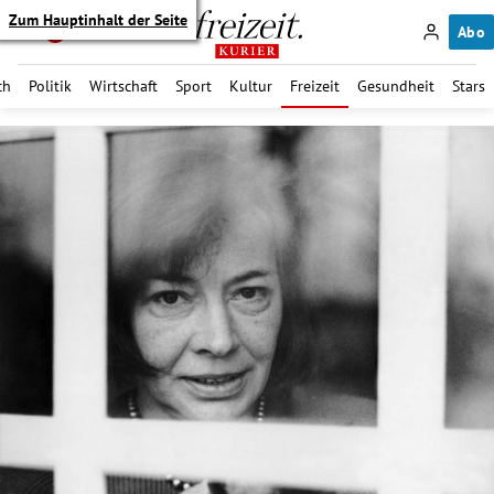
Zum Hauptinhalt der Seite
Abo
ch
Politik
Wirtschaft
Sport
Kultur
Freizeit
Gesundheit
Stars
itik Untermenü