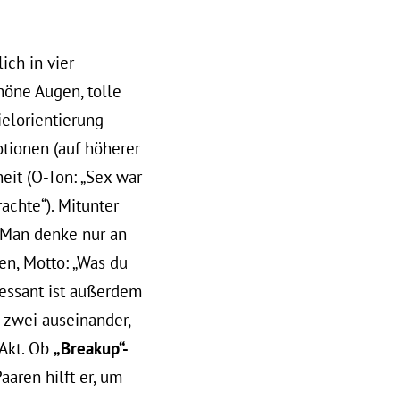
ich in vier
höne Augen, tolle
elorientierung
tionen (auf höherer
eit (O-Ton: „Sex war
achte“). Mitunter
. Man denke nur an
n, Motto: „Was du
eressant ist außerdem
n zwei auseinander,
e Akt. Ob
„Breakup“-
aaren hilft er, um