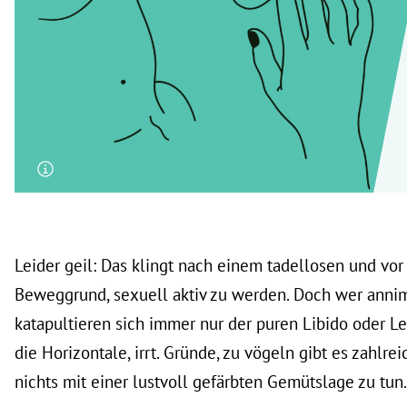
rt Untermenü
schaft Untermenü
s Untermenü
zeit Untermenü
undheit Untermenü
tur Untermenü
Leider geil: Das klingt nach einem tadellosen und vor
nung Untermenü
Beweggrund, sexuell aktiv zu werden. Doch wer ann
katapultieren sich immer nur der puren Libido oder 
lität Untermenü
die Horizontale, irrt. Gründe, zu vögeln gibt es zahlrei
nichts mit einer lustvoll gefärbten Gemütslage zu tun.