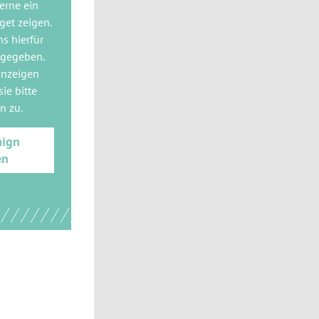
gerne
ein
get
zeigen.
ns hierfür
 gegeben.
anzeigen
ie bitte
gn
zu.
aign
en