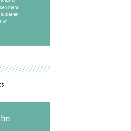
nken mehr
sturbieren
e im
05
uhn