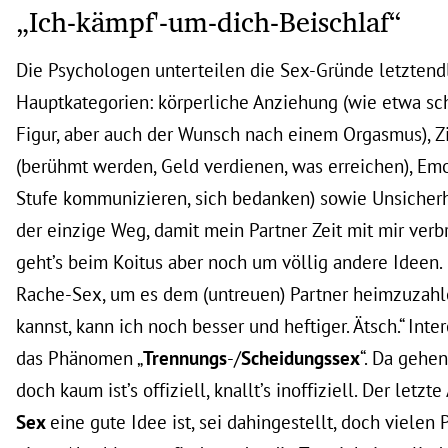
„Ich-kämpf'-um-dich-Beischlaf“
Die Psychologen unterteilen die Sex-Gründe letztendl
Hauptkategorien: körperliche Anziehung (wie etwa sc
Figur, aber auch der Wunsch nach einem Orgasmus), Zi
(berühmt werden, Geld verdienen, was erreichen), Emo
Stufe kommunizieren, sich bedanken) sowie Unsicherh
der einzige Weg, damit mein Partner Zeit mit mir verbr
geht’s beim Koitus aber noch um völlig andere Ideen
Rache-Sex, um es dem (untreuen) Partner heimzuzahle
kannst, kann ich noch besser und heftiger. Ätsch.“ Int
das Phänomen „
Trennungs
-/
Scheidungssex
“. Da gehe
doch kaum ist’s offiziell, knallt’s inoffiziell. Der letzt
Sex
eine gute Idee ist, sei dahingestellt, doch vielen P