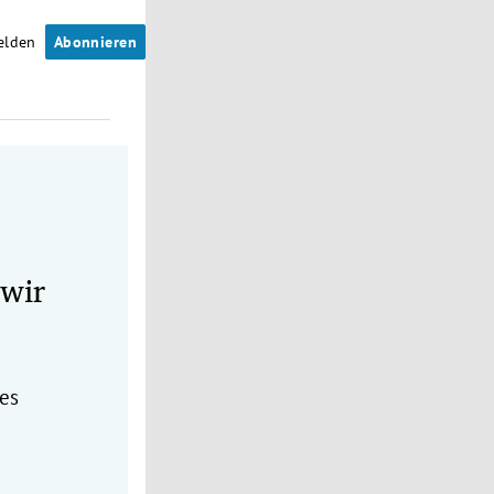
elden
Abonnieren
 wir
 es