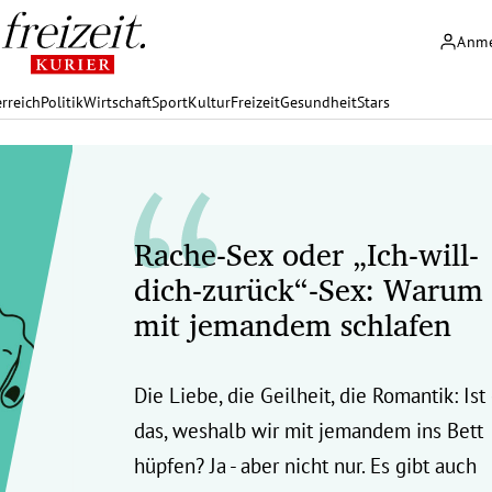
Anm
rreich
Politik
Wirtschaft
Sport
Kultur
Freizeit
Gesundheit
Stars
Rache-Sex oder „Ich-will-
dich-zurück“-Sex: Warum
mit jemandem schlafen
Die Liebe, die Geilheit, die Romantik: Ist
das, weshalb wir mit jemandem ins Bett
hüpfen? Ja - aber nicht nur. Es gibt auch