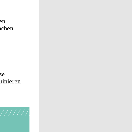
sen
achen
se
uinieren