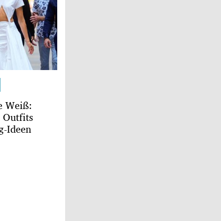
e Weiß:
 Outfits
g-Ideen