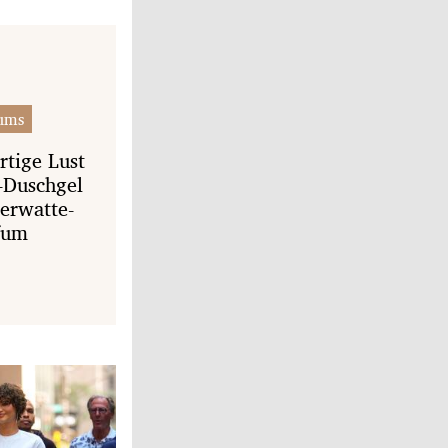
ums
rtige Lust
l-Duschgel
erwatte-
fum