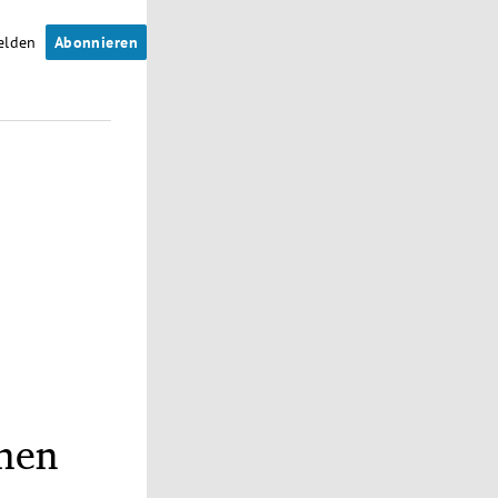
elden
Abonnieren
chen