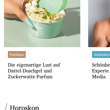
Parfums
Schönhei
Die eigenartige Lust auf
Schönhe
Dattel-Duschgel und
Experte 
Zuckerwatte-Parfum
Media
Horoskop