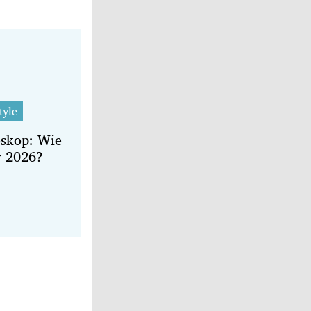
tyle
oskop: Wie
r 2026?