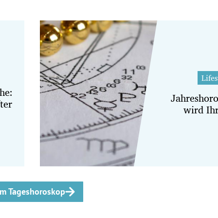
Lifes
he:
Jahreshor
ter
wird Ih
m Tageshoroskop