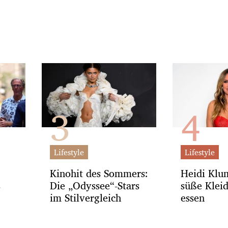
Lifestyle
Lifestyle
Kinohit des Sommers:
Heidi Klu
s
Die „Odyssee“-Stars
süße Klei
im Stilvergleich
essen