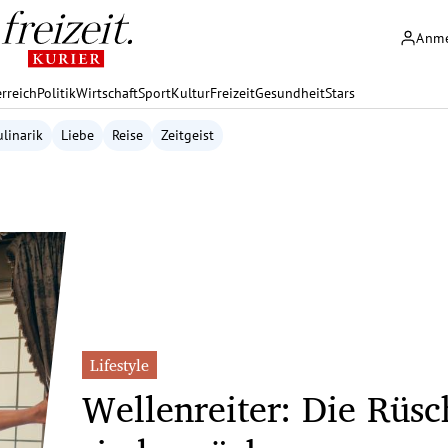
Anm
rreich
Politik
Wirtschaft
Sport
Kultur
Freizeit
Gesundheit
Stars
linarik
Liebe
Reise
Zeitgeist
Lifestyle
Wellenreiter: Die Rüs