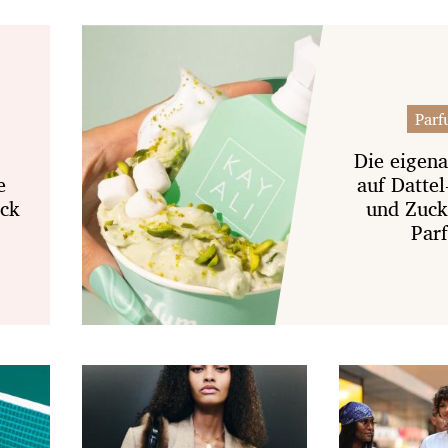
Parf
Die eigena
e
auf Datte
ück
und Zuck
Par