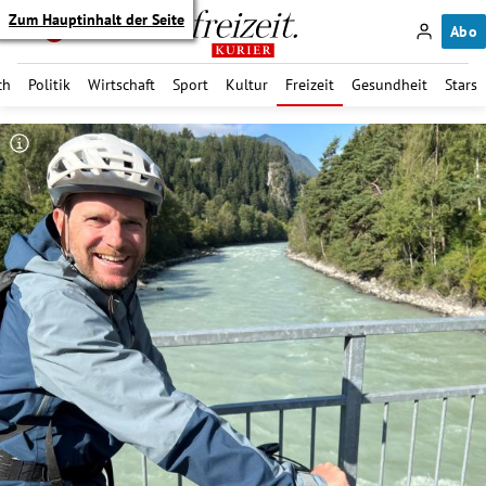
Zum Hauptinhalt der Seite
Abo
ch
Politik
Wirtschaft
Sport
Kultur
Freizeit
Gesundheit
Stars
itik Untermenü