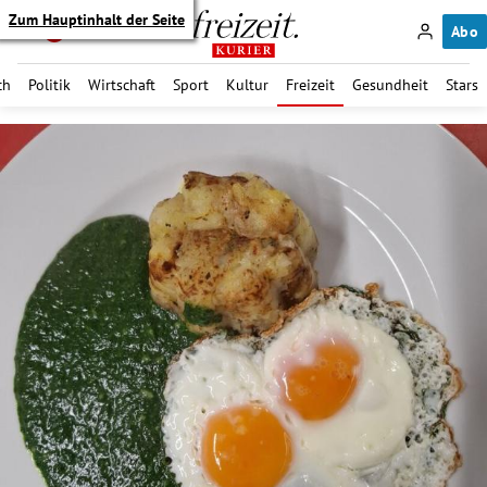
Zum Hauptinhalt der Seite
Abo
ch
Politik
Wirtschaft
Sport
Kultur
Freizeit
Gesundheit
Stars
itik Untermenü