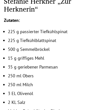
Stefanie Herkner „Zur
Herknerin“
Zutaten:
225 g passierter Tiefkühlspinat
225 g Tiefkühlblattspinat
500 g Semmelbröckel
15 g griffiges Mehl
35 g geriebener Parmesan
250 ml Obers
250 ml Milch
3 EL Olivenöl
2 KL Salz