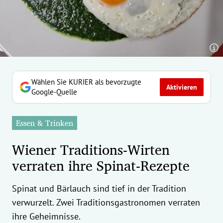
erreich Untermenü
rt Untermenü
tschaft Untermenü
rs Untermenü
Wählen Sie KURIER als bevorzugte
Aktivieren
Google-Quelle
izeit Untermenü
Essen & Trinken
undheit Untermenü
Wiener Traditions-Wirten
tur Untermenü
verraten ihre Spinat-Rezepte
nung Untermenü
Spinat und Bärlauch sind tief in der Tradition
ilität Untermenü
verwurzelt. Zwei Traditionsgastronomen verraten
ihre Geheimnisse.