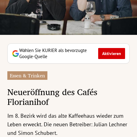
erreich Untermenü
rt Untermenü
tschaft Untermenü
rs Untermenü
Wählen Sie KURIER als bevorzugte
Aktivieren
Google-Quelle
izeit Untermenü
Essen & Trinken
undheit Untermenü
Neueröffnung des Cafés
tur Untermenü
Florianihof
nung Untermenü
Im 8. Bezirk wird das alte Kaffeehaus wieder zum
ilität Untermenü
Leben erweckt. Die neuen Betreiber: Julian Lechner
und Simon Schubert.