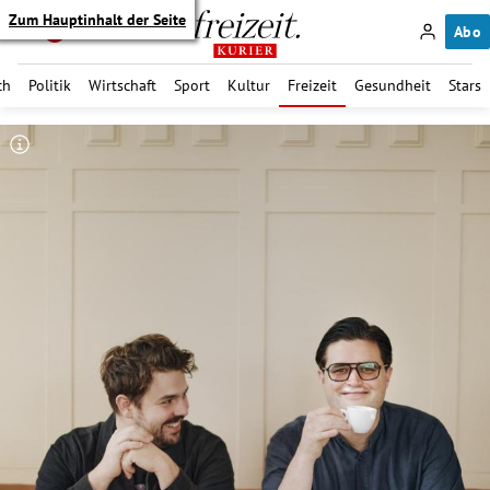
Zum Hauptinhalt der Seite
Abo
ch
Politik
Wirtschaft
Sport
Kultur
Freizeit
Gesundheit
Stars
itik Untermenü