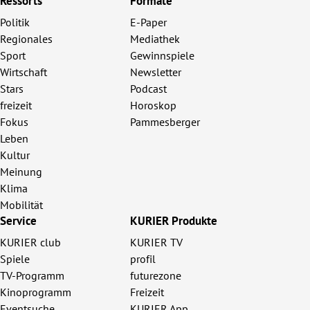
Ressorts
Formate
Politik
E-Paper
Regionales
Mediathek
Sport
Gewinnspiele
Wirtschaft
Newsletter
Stars
Podcast
freizeit
Horoskop
Fokus
Pammesberger
Leben
Kultur
Meinung
Klima
Mobilität
Service
KURIER Produkte
KURIER club
KURIER TV
Spiele
profil
TV-Programm
futurezone
Kinoprogramm
Freizeit
Eventsuche
KURIER App