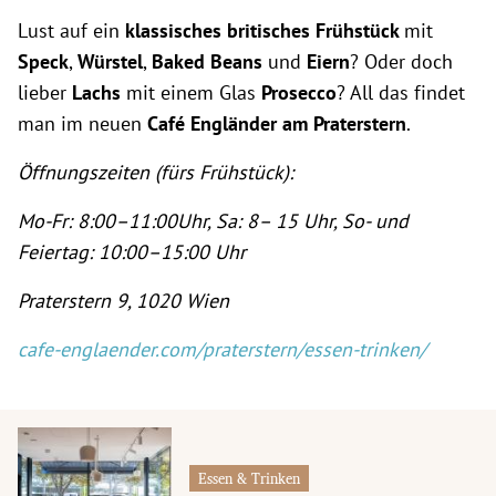
Lust auf ein
klassisches britisches Frühstück
mit
Speck
,
Würstel
,
Baked Beans
und
Eiern
? Oder doch
lieber
Lachs
mit einem Glas
Prosecco
? All das findet
man im neuen
Café Engländer am Praterstern
.
Öffnungszeiten (fürs Frühstück):
Mo-Fr: 8:00–11:00Uhr, Sa: 8– 15 Uhr, So- und
Feiertag: 10:00–15:00 Uhr
Praterstern 9, 1020 Wien
cafe-englaender.com/praterstern/essen-trinken/
Essen & Trinken