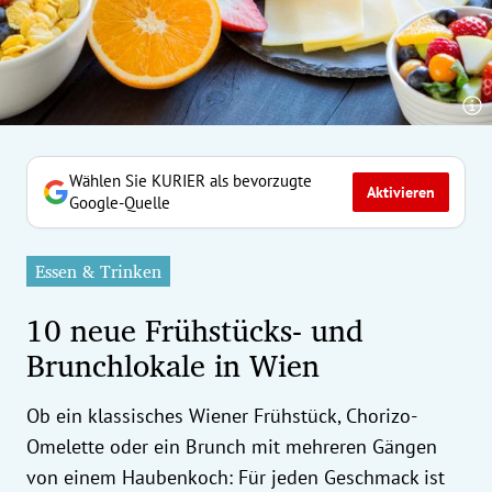
erreich Untermenü
rt Untermenü
tschaft Untermenü
rs Untermenü
Wählen Sie KURIER als bevorzugte
Aktivieren
Google-Quelle
izeit Untermenü
Essen & Trinken
undheit Untermenü
10 neue Frühstücks- und
tur Untermenü
Brunchlokale in Wien
nung Untermenü
Ob ein klassisches Wiener Frühstück, Chorizo-
ilität Untermenü
Omelette oder ein Brunch mit mehreren Gängen
von einem Haubenkoch: Für jeden Geschmack ist