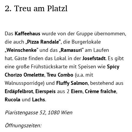
2. Treu am Platzl
Das
Kaffeehaus
wurde von der Gruppe übernommen,
die auch „
Pizza Randale“
, die Burgerlokale
„
Weinschenke
“ und das „
Ramasuri
“ am Laufen
hat. Gäste finden das Lokal in der
Josefstadt
. Es gibt
eine große Frühstückskarte mit Speisen wie
Spicy
Chorizo Omelette
,
Treu Combo
(u.a. mit
Walnussporridge) und
Fluffy Salmon
, bestehend aus
Erdäpfelbrot
,
Eierspeis
aus 2
Eiern
,
Crème fraîche
,
Rucola
und
Lachs
.
Piaristengasse 52, 1080 Wien
Öffnungszeiten: