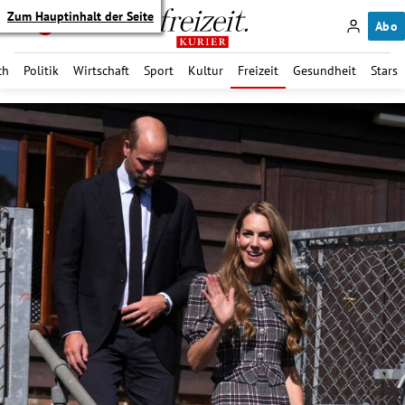
Zum Hauptinhalt der Seite
Abo
ch
Politik
Wirtschaft
Sport
Kultur
Freizeit
Gesundheit
Stars
itik Untermenü