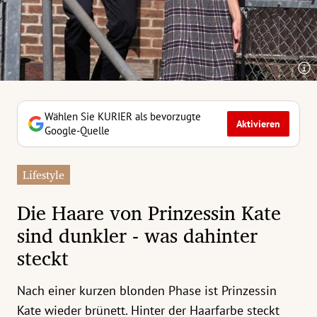
erreich Untermenü
rt Untermenü
tschaft Untermenü
rs Untermenü
Wählen Sie KURIER als bevorzugte
Aktivieren
Google-Quelle
izeit Untermenü
Lifestyle
undheit Untermenü
Die Haare von Prinzessin Kate
tur Untermenü
sind dunkler - was dahinter
steckt
nung Untermenü
ilität Untermenü
Nach einer kurzen blonden Phase ist Prinzessin
Kate wieder brünett. Hinter der Haarfarbe steckt