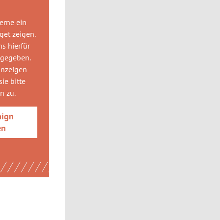
gerne
ein
get
zeigen.
ns hierfür
 gegeben.
anzeigen
ie bitte
gn
zu.
aign
en