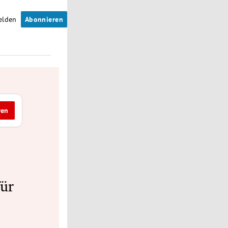
elden
Abonnieren
ren
ür