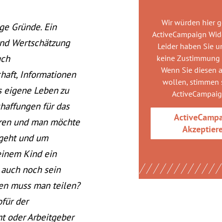
Wir würden hier 
ige Gründe. Ein
ActiveCampaign Wid
und Wertschätzung
Leider haben Sie u
uch
keine Zustimmung
Wenn Sie diesen 
haft, Informationen
wollen, stimmen s
s eigene Leben zu
ActiveCampai
chaffungen für das
ActiveCamp
ühren und man möchte
Akzeptier
 geht und um
einem Kind ein
 auch noch sein
nen muss man teilen?
für der
t oder Arbeitgeber