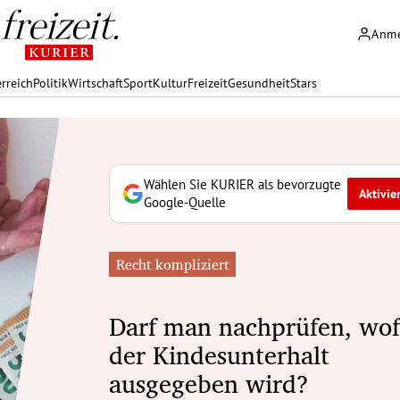
Anm
rreich
Politik
Wirtschaft
Sport
Kultur
Freizeit
Gesundheit
Stars
Wählen Sie KURIER als bevorzugte
Aktivie
Google-Quelle
Recht kompliziert
Darf man nachprüfen, wof
der Kindesunterhalt
ausgegeben wird?