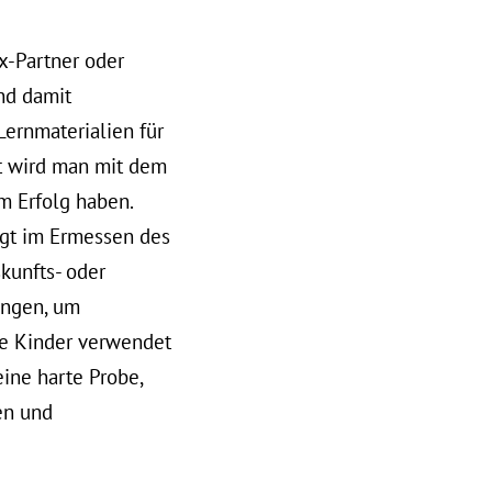
x-Partner oder
nd damit
Lernmaterialien für
ht wird man mit dem
m Erfolg haben.
egt im Ermessen des
kunfts- oder
angen, um
die Kinder verwendet
eine harte Probe,
en und