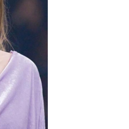
Schal aus Kasc
©