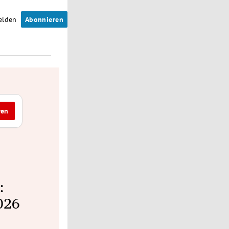
elden
Abonnieren
ren
:
026