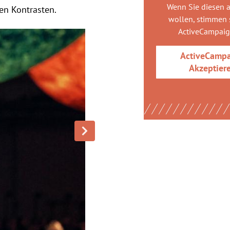
Wenn Sie diesen 
n Kontrasten.
wollen, stimmen s
ActiveCampai
ActiveCamp
Akzeptier