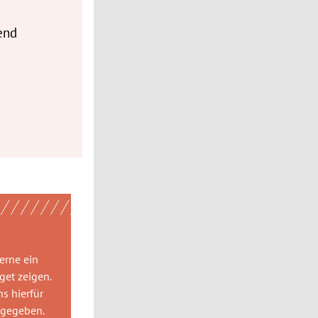
end
gerne
ein
get
zeigen.
ns hierfür
 gegeben.