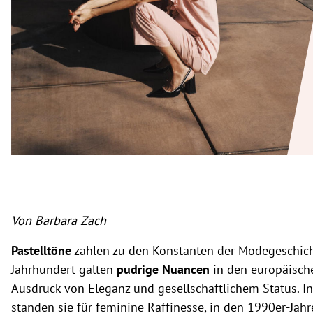
rt Untermenü
schaft Untermenü
s Untermenü
zeit Untermenü
undheit Untermenü
tur Untermenü
nung Untermenü
Von Barbara Zach
lität Untermenü
Pastelltöne
zählen zu den Konstanten der Modegeschich
Jahrhundert galten
pudrige Nuancen
in den europäisch
Ausdruck von Eleganz und gesellschaftlichem Status. I
standen sie für feminine Raffinesse, in den 1990er-Jah