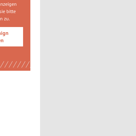
anzeigen
ie bitte
gn
zu.
aign
en