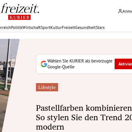
Anm
rreich
Politik
Wirtschaft
Sport
Kultur
Freizeit
Gesundheit
Stars
Wählen Sie KURIER als bevorzugte
Aktivie
Google-Quelle
Lifestyle
Pastellfarben kombinieren
So stylen Sie den Trend 2
modern