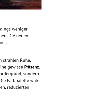
©
rdings weniger
onen. Die neuen
ner.
n
strahlen Ruhe,
eine gewisse
Präsenz
.
Vordergrund, sondern
Die Farbpalette wirkt
en, reduzierten