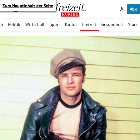
Zum Hauptinhalt der Seite
Abo
ch
Politik
Wirtschaft
Sport
Kultur
Freizeit
Gesundheit
Stars
itik Untermenü