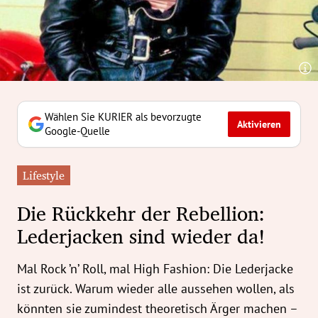
erreich Untermenü
rt Untermenü
tschaft Untermenü
rs Untermenü
Wählen Sie KURIER als bevorzugte
Aktivieren
Google-Quelle
izeit Untermenü
Lifestyle
undheit Untermenü
Die Rückkehr der Rebellion:
tur Untermenü
Lederjacken sind wieder da!
nung Untermenü
Mal Rock ’n’ Roll, mal High Fashion: Die Lederjacke
ilität Untermenü
ist zurück. Warum wieder alle aussehen wollen, als
könnten sie zumindest theoretisch Ärger machen –