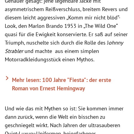
Genauer gesagt: jene legendäre Jacke mit
asymmetrischem Reißverschluss, breitem Revers und
diesem leicht aggressiven „Komm mir nicht blöd“-
Look, den Marlon Brando 1953 in „The Wild One“
quasi für die Ewigkeit konservierte. Er saß auf seiner
Triumph, nuschelte sich durch die Rolle des J
ohnny
Strabler
und machte aus einem simplen
Motorradkleidungsstück einen Mythos.
Mehr lesen: 100 Jahre "Fiesta": der erste
Roman von Ernest Hemingway
Und wie das mit Mythen so ist: Sie kommen immer
dann zurück, wenn die Welt ein bisschen zu
geschniegelt wirkt. Nach Jahren der ultrasauberen
Quiet-Luxury-Uniformen, beigefarbener