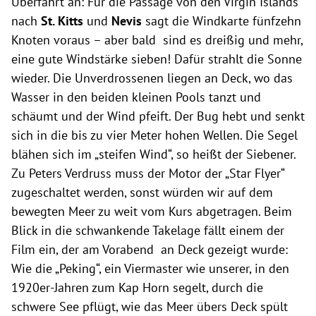
Überfahrt an: Für die Passage von den Virgin Islands
nach
St. Kitts
und
Nevis
sagt die Windkarte fünfzehn
Knoten voraus – aber bald sind es dreißig und mehr,
eine gute Windstärke sieben! Dafür strahlt die Sonne
wieder. Die Unverdrossenen liegen an Deck, wo das
Wasser in den beiden kleinen Pools tanzt und
schäumt und der Wind pfeift. Der Bug hebt und senkt
sich in die bis zu vier Meter hohen Wellen. Die Segel
blähen sich im „steifen Wind“, so heißt der Siebener.
Zu Peters Verdruss muss der Motor der „Star Flyer“
zugeschaltet werden, sonst würden wir auf dem
bewegten Meer zu weit vom Kurs abgetragen. Beim
Blick in die schwankende Takelage fällt einem der
Film ein, der am Vorabend an Deck gezeigt wurde:
Wie die „Peking“, ein Viermaster wie unserer, in den
1920er-Jahren zum Kap Horn segelt, durch die
schwere See pflügt, wie das Meer übers Deck spült