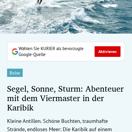
erreich Untermenü
rt Untermenü
tschaft Untermenü
rs Untermenü
Wählen Sie KURIER als bevorzugte
Aktivieren
Google-Quelle
izeit Untermenü
Reise
undheit Untermenü
Segel, Sonne, Sturm: Abenteuer
tur Untermenü
mit dem Viermaster in der
Karibik
nung Untermenü
ilität Untermenü
Kleine Antillen. Schöne Buchten, traumhafte
Strände, endloses Meer: Die Karibik auf einem