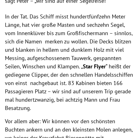
sagt Peter – „wir sind auf einer Segelreise!“
In der Tat. Das Schiff misst hundertfünfzehn Meter
Länge, hat vier große Masten und sechzehn Segel,
vom Innenklüver bis zum Großfischermann – sinnlos,
sich die Namen merken zu wollen. Die Decks blitzen
und blanken in hellem und dunklem Holz mit viel
Messing, aufgeschossenem Tauwerk, gespannten
Seilen, Winschen und Klampen. „
Star Flyer
“ heißt der
gediegene Clipper, der den schnellen Handelsschiffen
von einst nachgebaut ist. 83 Kabinen bieten 166
Passagieren Platz – wir sind auf unserem Trip gerade
mal hundertzwanzig, bei achtzig Mann und Frau
Besatzung.
Vor allem aber: Wir können vor den schönsten
Buchten ankern und an den kleinsten Molen anlegen,
wo keiner der Kreuzfahrt-Riesenpötte mit