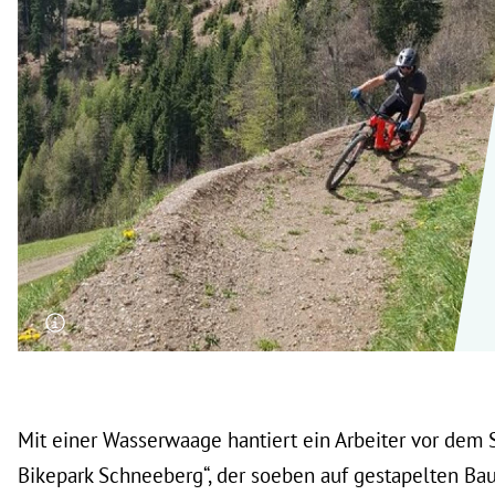
rt Untermenü
schaft Untermenü
s Untermenü
zeit Untermenü
undheit Untermenü
tur Untermenü
nung Untermenü
lität Untermenü
Mit einer Wasserwaage hantiert ein Arbeiter vor dem 
Bikepark Schneeberg“, der soeben auf gestapelten B