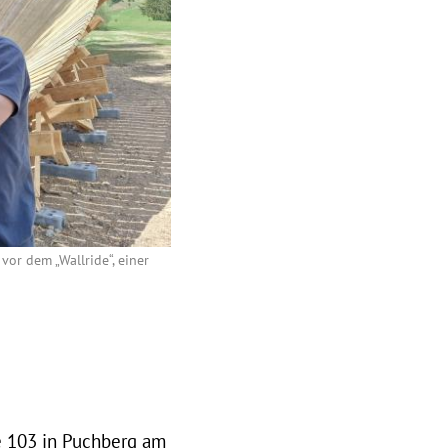
or dem „Wallride“, einer
ße 103 in Puchberg am