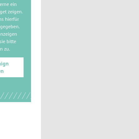
gerne
ein
get
zeigen.
ns hierfür
 gegeben.
anzeigen
ie bitte
gn
zu.
aign
en