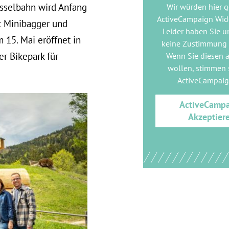
esselbahn wird Anfang
Wir würden hier 
ActiveCampaign Wid
t Minibagger und
Leider haben Sie u
 15. Mai eröffnet in
keine Zustimmung
r Bikepark für
Wenn Sie diesen 
wollen, stimmen s
ActiveCampai
ActiveCamp
Akzeptier