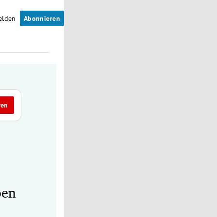
elden
Abonnieren
ren
pen