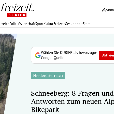
Anm
rreich
Politik
Wirtschaft
Sport
Kultur
Freizeit
Gesundheit
Stars
Wählen Sie KURIER als bevorzugte
Aktivie
Google-Quelle
Niederösterreich
Schneeberg: 8 Fragen und
Antworten zum neuen Al
Bikepark