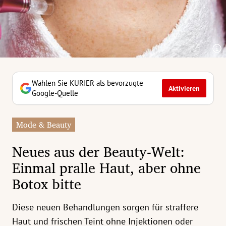
erreich Untermenü
rt Untermenü
tschaft Untermenü
rs Untermenü
Wählen Sie KURIER als bevorzugte
Aktivieren
Google-Quelle
izeit Untermenü
Mode & Beauty
undheit Untermenü
Neues aus der Beauty-Welt:
tur Untermenü
Einmal pralle Haut, aber ohne
Botox bitte
nung Untermenü
ilität Untermenü
Diese neuen Behandlungen sorgen für straffere
Haut und frischen Teint ohne Injektionen oder