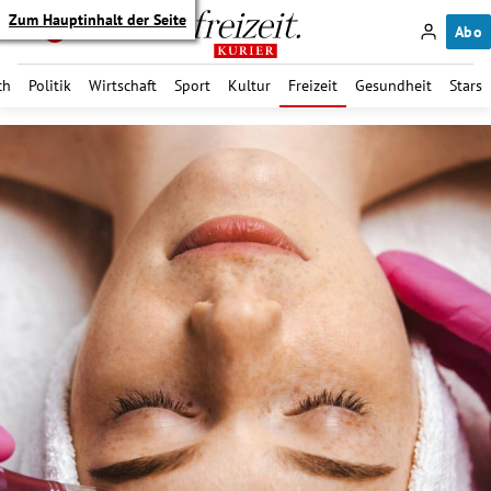
Zum Hauptinhalt der Seite
Abo
ch
Politik
Wirtschaft
Sport
Kultur
Freizeit
Gesundheit
Stars
itik Untermenü