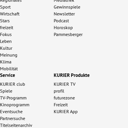
Regionales
Mediathek
Sport
Gewinnspiele
Wirtschaft
Newsletter
Stars
Podcast
freizeit
Horoskop
Fokus
Pammesberger
Leben
Kultur
Meinung
Klima
Mobilität
Service
KURIER Produkte
KURIER club
KURIER TV
Spiele
profil
TV-Programm
futurezone
Kinoprogramm
Freizeit
Eventsuche
KURIER App
Partnersuche
Titelseitenarchiv