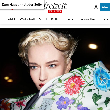
Zum Hauptinhalt der Seite
Abo
ch
Politik
Wirtschaft
Sport
Kultur
Freizeit
Gesundheit
Stars
itik Untermenü