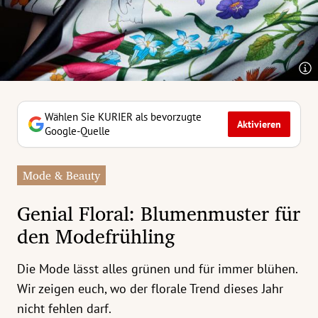
erreich Untermenü
rt Untermenü
tschaft Untermenü
rs Untermenü
Wählen Sie KURIER als bevorzugte
Aktivieren
Google-Quelle
izeit Untermenü
Mode & Beauty
undheit Untermenü
Genial Floral: Blumenmuster für
tur Untermenü
den Modefrühling
nung Untermenü
Die Mode lässt alles grünen und für immer blühen.
ilität Untermenü
Wir zeigen euch, wo der florale Trend dieses Jahr
nicht fehlen darf.