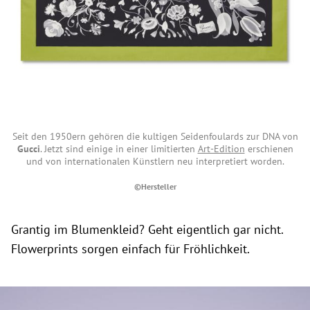
Seit den 1950ern gehören die kultigen Seidenfoulards zur DNA von
Gucci
. Jetzt sind einige in einer limitierten
Art-Edition
erschienen
und von internationalen Künstlern neu interpretiert worden.
©Hersteller
Grantig im Blumenkleid? Geht eigentlich gar nicht.
Flowerprints sorgen einfach für Fröhlichkeit.