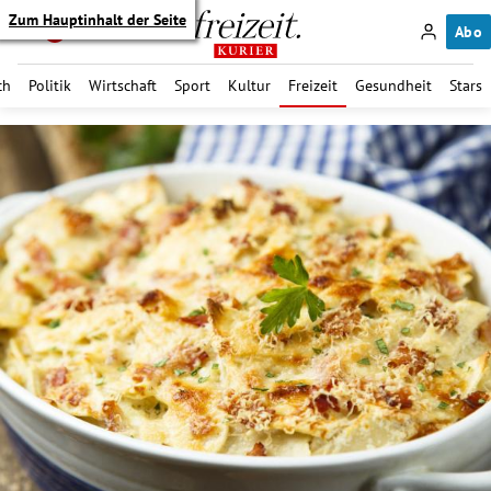
Zum Hauptinhalt der Seite
Abo
ch
Politik
Wirtschaft
Sport
Kultur
Freizeit
Gesundheit
Stars
itik Untermenü