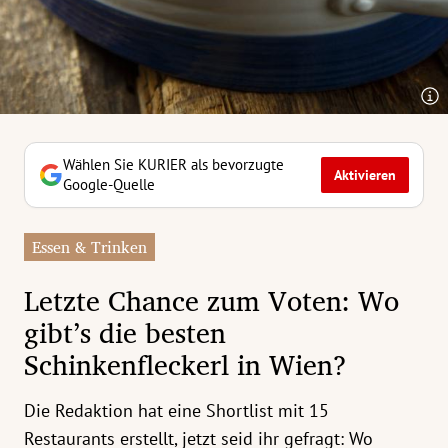
erreich Untermenü
rt Untermenü
tschaft Untermenü
rs Untermenü
Wählen Sie KURIER als bevorzugte
Aktivieren
Google-Quelle
izeit Untermenü
Essen & Trinken
undheit Untermenü
Letzte Chance zum Voten: Wo
tur Untermenü
gibt’s die besten
Schinkenfleckerl in Wien?
nung Untermenü
ilität Untermenü
Die Redaktion hat eine Shortlist mit 15
Restaurants erstellt, jetzt seid ihr gefragt: Wo