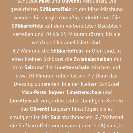
Schüssel
Miso
und
Olivenöl
verquirlen. Die
gewürfelten
Süßkartoffeln
in der Miso-Mischung
wenden, bis sie gleichmäßig bedeckt sind. Die
Süßkartoffeln
auf dem vorbereiteten Backblech
verteilen und 20 bis 25 Minuten rösten, bis sie
weich und karamellisiert sind.
3 /
Während die
Süßkartoffeln
im Ofen sind, in
einer kleinen Schüssel die
Zwiebelscheiben
mit
dem
Salz
und der
Limettenschale
mischen und
etwa 10 Minuten ruhen lassen. 4 / Dann das
Dressing zubereiten. In einer kleinen Schüssel
Miso-Paste
,
Ingwer
,
Limettenschale
und
Limettensaft
verquirlen. Unter ständigem Rühren
das
Olivenöl
langsam hinzufügen bis es
emulgiert ist. Mit
Salz
abschmecken.
5 /
Während
die Süßkartoffeln noch warm (nicht heiß) sind, in