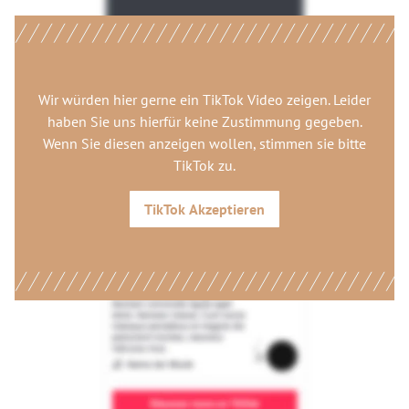
Wir würden hier gerne
ein TikTok Video
zeigen. Leider
haben Sie uns hierfür keine Zustimmung gegeben.
Wenn Sie diesen anzeigen wollen, stimmen sie bitte
TikTok
zu.
TikTok
Akzeptieren