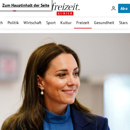
Zum Hauptinhalt der Seite
Abo
ch
Politik
Wirtschaft
Sport
Kultur
Freizeit
Gesundheit
Stars
itik Untermenü