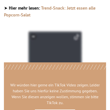
➤
Hier mehr lesen:
Trend-Snack: Jetzt essen alle
Popcorn-Salat
Wir würden hier gerne
ein TikTok Video
zeigen. Leider
haben Sie uns hierfür keine Zustimmung gegeben.
Wenn Sie diesen anzeigen wollen, stimmen sie bitte
TikTok
zu.