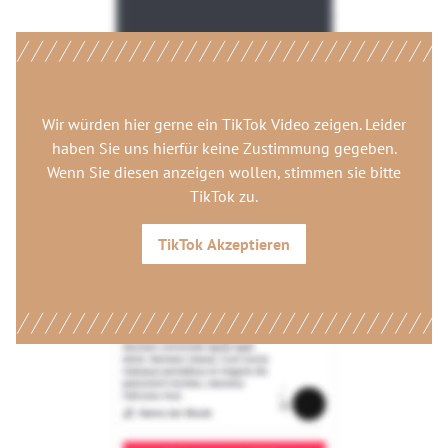
Wir würden hier gerne
ein TikTok Video
zeigen. Leider
haben Sie uns hierfür keine Zustimmung gegeben.
Wenn Sie diesen anzeigen wollen, stimmen sie bitte
TikTok
zu.
TikTok
Akzeptieren