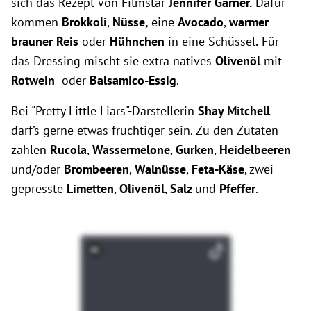
sich das Rezept von Filmstar
Jennifer Garner.
Dafür
kommen
Brokkoli
,
Nüsse,
eine
Avocado
,
warmer
brauner Reis
oder
Hühnchen
in eine Schüssel
.
Für
das Dressing mischt sie extra natives
Olivenöl
mit
Rotwein
- oder
Balsamico-Essig
.
Bei "Pretty Little Liars"-Darstellerin
Shay Mitchell
darf’s gerne etwas fruchtiger sein. Zu den Zutaten
zählen
Rucola
,
Wassermelone
,
Gurken
,
Heidelbeeren
und/oder
Brombeeren
,
Walnüsse
,
Feta-Käse
, zwei
gepresste
Limetten
,
Olivenöl
,
Salz
und
Pfeffer
.