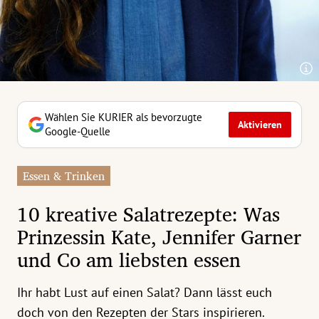
erreich Untermenü
rt Untermenü
tschaft Untermenü
rs Untermenü
Wählen Sie KURIER als bevorzugte
Aktivieren
Google-Quelle
izeit Untermenü
Essen & Trinken
undheit Untermenü
10 kreative Salatrezepte: Was
tur Untermenü
Prinzessin Kate, Jennifer Garner
und Co am liebsten essen
nung Untermenü
ilität Untermenü
Ihr habt Lust auf einen Salat? Dann lässt euch
doch von den Rezepten der Stars inspirieren.