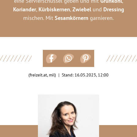
eine Servierschüssel geben und mit
Grünkohl
,
Koriander
,
Kürbiskernen
,
Zwiebel
und
Dressing
mischen. Mit
Sesamkörnern
garnieren.
(freizeit.at, mil) | Stand:
16.05.2023, 12:00