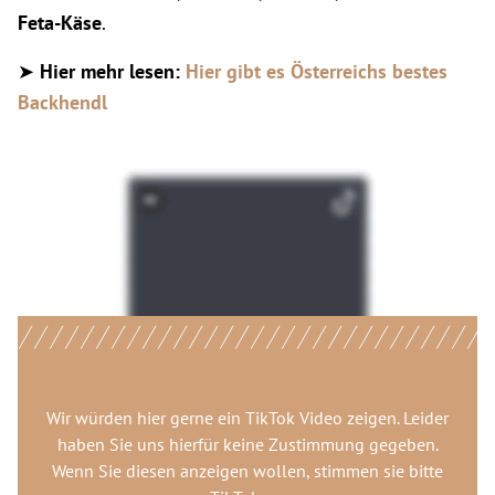
Feta-Käse
.
➤
Hier mehr lesen:
Hier gibt es Österreichs bestes
Backhendl
Wir würden hier gerne
ein TikTok Video
zeigen. Leider
haben Sie uns hierfür keine Zustimmung gegeben.
Wenn Sie diesen anzeigen wollen, stimmen sie bitte