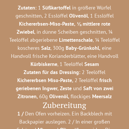
Zutaten:
1
Süßkartoffel
in
größere Würfel
geschnitten, 2 Esslöffel
Olivenöl
, 1 Esslöffel
Kichererbsen-Miso-Paste,
⅛ mittlere rote
Zwiebel
, in dünne Scheiben geschnitten, ¼
Teelöffel abgeriebene
Limettenschale
, ¼ Teelöffel
koscheres
Salz
, 300g
Baby-Grünkohl,
eine
Handvoll frische Korianderblätter, eine Handvoll
Kürbiskerne
, 1 Teelöffel
Sesam
Zutaten für das Dressing:
2
Teelöffel
Kichererbsen Miso-Paste,
2 Teelöffel
frisch
geriebenen Ingwer, Zeste
und
Saft von zwei
Zitronen,
60g
Olivenöl,
flockiges
Meersalz
Zubereitung
1 /
Den Ofen vorheizen. Ein Backblech mit
Backpapier auslegen. 2 / In einer großen