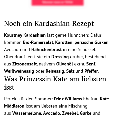
Noch ein Kardashian-Rezept
Kourtney Kardashian
isst gerne Hühnchen: Dafür
kommen
Bio-Römersalat
,
Karotten
,
persische Gurken
,
Avocado und
Hähnchenbrust
in eine Schüssel.
Obendrauf leert sie ein
Dressing
drüber, bestehend
aus
Zitronensaft
, nativem
Olivenöl
extra,
Senf
,
Weißweinessig
oder
Reisessig
,
Salz
und
Pfeffer
.
Was Prinzessin Kate am liebsten
isst
Perfekt für den Sommer:
Prinz Williams
Ehefrau
Kate
Middleton
isst am liebsten eine Mischung
aus
Wassermelone
,
Avocado
,
Zwiebel
,
Gurke
und