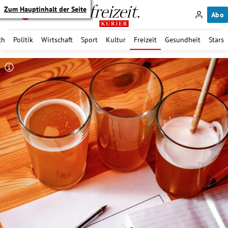
Zum Hauptinhalt der Seite
Abo
ch
Politik
Wirtschaft
Sport
Kultur
Freizeit
Gesundheit
Stars
itik Untermenü