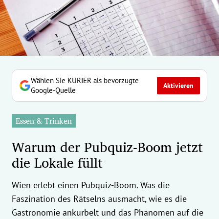
erreich Untermenü
rt Untermenü
tschaft Untermenü
rs Untermenü
Wählen Sie KURIER als bevorzugte
Aktivieren
Google-Quelle
izeit Untermenü
Essen & Trinken
undheit Untermenü
Warum der Pubquiz-Boom jetzt
tur Untermenü
die Lokale füllt
nung Untermenü
Wien erlebt einen Pubquiz-Boom. Was die
ilität Untermenü
Faszination des Rätselns ausmacht, wie es die
Gastronomie ankurbelt und das Phänomen auf die