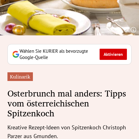
erreich Untermenü
rt Untermenü
tschaft Untermenü
rs Untermenü
Wählen Sie KURIER als bevorzugte
Aktivieren
Google-Quelle
izeit Untermenü
Kulinarik
undheit Untermenü
Osterbrunch mal anders: Tipps
tur Untermenü
vom österreichischen
Spitzenkoch
nung Untermenü
ilität Untermenü
Kreative Rezept-Ideen von Spitzenkoch Christoph
Parzer aus Gmunden.