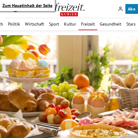
Zum Hauptinhalt der Seite
Abo
ch
Politik
Wirtschaft
Sport
Kultur
Freizeit
Gesundheit
Stars
itik Untermenü