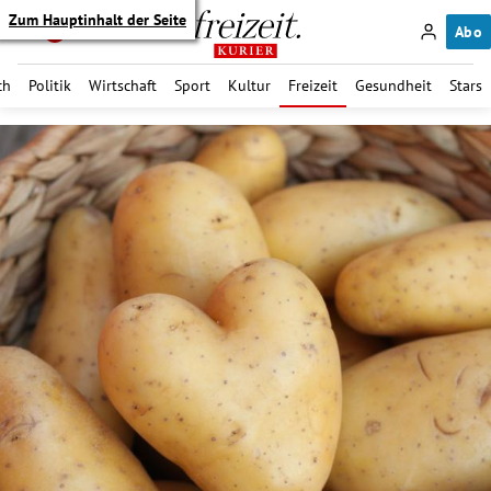
Zum Hauptinhalt der Seite
Abo
ch
Politik
Wirtschaft
Sport
Kultur
Freizeit
Gesundheit
Stars
itik Untermenü