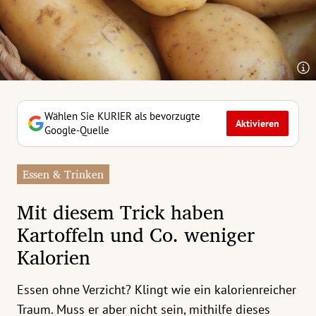
erreich Untermenü
rt Untermenü
tschaft Untermenü
rs Untermenü
Wählen Sie KURIER als bevorzugte
Aktivieren
Google-Quelle
izeit Untermenü
Essen & Trinken
undheit Untermenü
Mit diesem Trick haben
tur Untermenü
Kartoffeln und Co. weniger
Kalorien
nung Untermenü
ilität Untermenü
Essen ohne Verzicht? Klingt wie ein kalorienreicher
Traum. Muss er aber nicht sein, mithilfe dieses