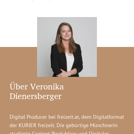
Über Veronika
Dienersberger
Digital Producer bei freizeit.at, dem Digitalformat
der KURIER freizeit. Die gebürtige Münchnerin
studierte Content Produktion und Digitales