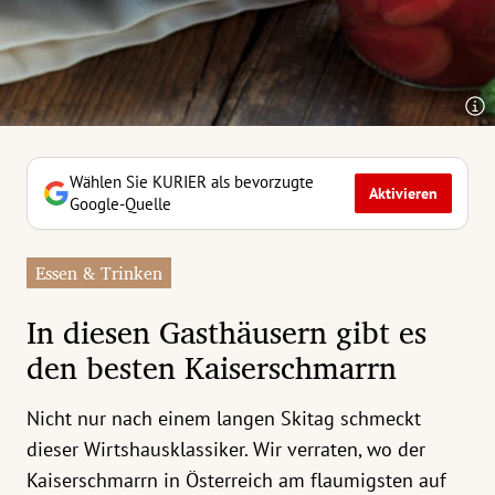
erreich Untermenü
rt Untermenü
tschaft Untermenü
rs Untermenü
Wählen Sie KURIER als bevorzugte
Aktivieren
Google-Quelle
izeit Untermenü
Essen & Trinken
undheit Untermenü
In diesen Gasthäusern gibt es
tur Untermenü
den besten Kaiserschmarrn
nung Untermenü
Nicht nur nach einem langen Skitag schmeckt
ilität Untermenü
dieser Wirtshausklassiker. Wir verraten, wo der
Kaiserschmarrn in Österreich am flaumigsten auf