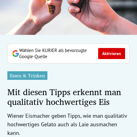
erreich Untermenü
rt Untermenü
tschaft Untermenü
rs Untermenü
Wählen Sie KURIER als bevorzugte
Aktivieren
Google-Quelle
izeit Untermenü
Essen & Trinken
undheit Untermenü
Mit diesen Tipps erkennt man
tur Untermenü
qualitativ hochwertiges Eis
nung Untermenü
Wiener Eismacher geben Tipps, wie man qualitativ
ilität Untermenü
hochwertiges Gelato auch als Laie ausmachen
kann.