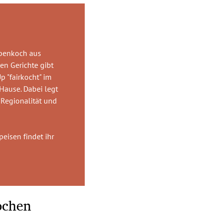
benkoch aus
en Gerichte gibt
p "fairkocht" im
Hause. Dabei legt
 Regionalität und
eisen findet ihr
ochen