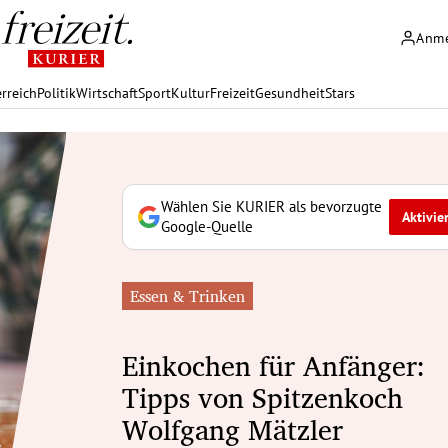
Anm
rreich
Politik
Wirtschaft
Sport
Kultur
Freizeit
Gesundheit
Stars
Wählen Sie KURIER als bevorzugte
Aktivie
Google-Quelle
Essen & Trinken
Einkochen für Anfänger:
Tipps von Spitzenkoch
Wolfgang Mätzler