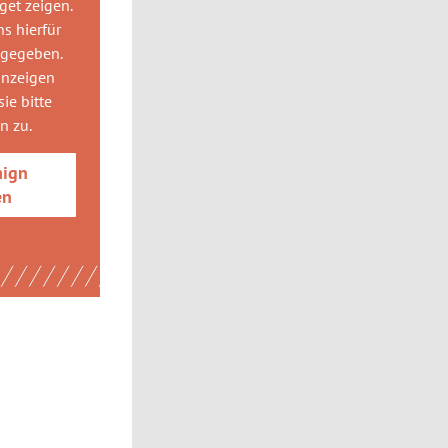
get
zeigen.
ns hierfür
 gegeben.
anzeigen
ie bitte
gn
zu.
aign
en