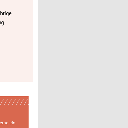
chtige
ng
gerne
ein