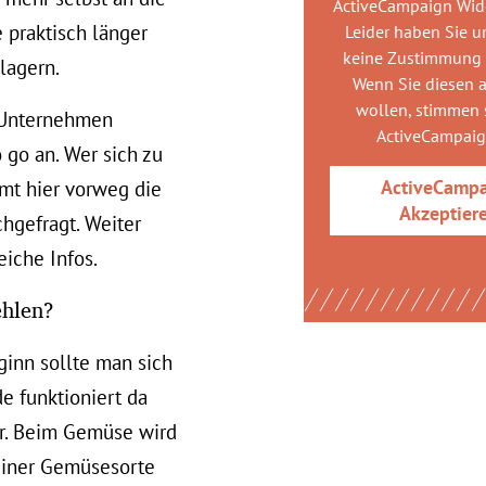
ActiveCampaign Wid
 praktisch länger
Leider haben Sie u
keine Zustimmung
lagern.
Wenn Sie diesen 
wollen, stimmen s
Unternehmen
ActiveCampai
 go an. Wer sich zu
ActiveCamp
mt hier vorweg die
Akzeptier
chgefragt. Weiter
eiche Infos.
ehlen?
ginn sollte man sich
e funktioniert da
er. Beim Gemüse wird
 einer Gemüsesorte