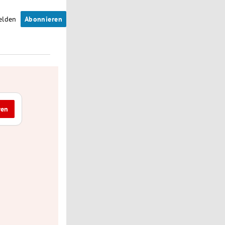
elden
Abonnieren
ren