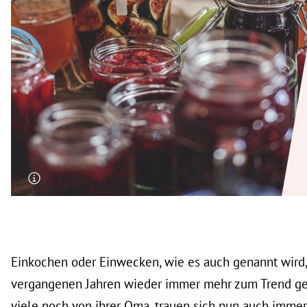
rt Untermenü
schaft Untermenü
s Untermenü
zeit Untermenü
undheit Untermenü
tur Untermenü
nung Untermenü
lität Untermenü
Einkochen oder Einwecken, wie es auch genannt wird, 
vergangenen Jahren wieder immer mehr zum Trend g
viele noch von ihrer Oma, trauen sich nun auch immer