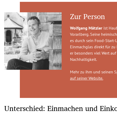
Zur Person
Wolfgang Mätzler
ist Hau
Vorarlberg. Seine heimisch
es durch sein Food-Start-U
Einmachglas direkt für zu 
er besonders viel Wert auf
Nachhaltigkeit.
Mehr zu ihm und seinen Sp
auf seiner Website.
Unterschied: Einmachen und Eink