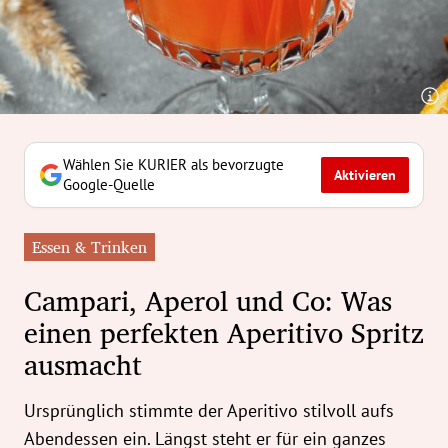
erreich Untermenü
rt Untermenü
tschaft Untermenü
rs Untermenü
Wählen Sie KURIER als bevorzugte
Aktivieren
Google-Quelle
izeit Untermenü
Essen & Trinken
undheit Untermenü
Campari, Aperol und Co: Was
tur Untermenü
einen perfekten Aperitivo Spritz
ausmacht
nung Untermenü
ilität Untermenü
Ursprünglich stimmte der Aperitivo stilvoll aufs
Abendessen ein. Längst steht er für ein ganzes