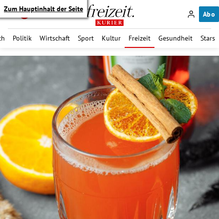
Zum Hauptinhalt der Seite
Abo
ch
Politik
Wirtschaft
Sport
Kultur
Freizeit
Gesundheit
Stars
itik Untermenü