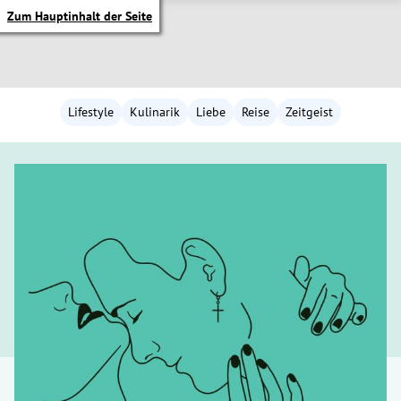
Zum Hauptinhalt der Seite
Lifestyle
Kulinarik
Liebe
Reise
Zeitgeist
itik Untermenü