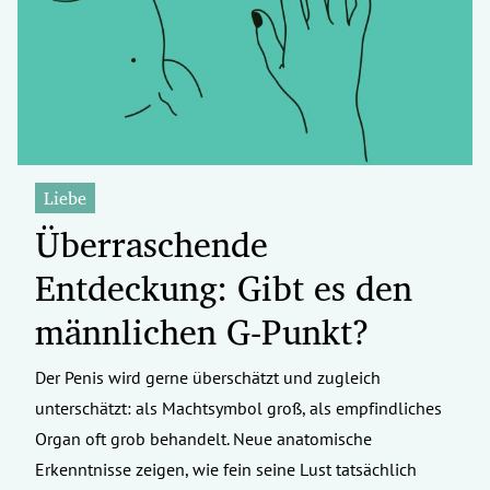
erreich Untermenü
rt Untermenü
tschaft Untermenü
rs Untermenü
Liebe
Überraschende
izeit Untermenü
Entdeckung: Gibt es den
undheit Untermenü
männlichen G-Punkt?
tur Untermenü
Der Penis wird gerne überschätzt und zugleich
nung Untermenü
unterschätzt: als Machtsymbol groß, als empfindliches
ilität Untermenü
Organ oft grob behandelt. Neue anatomische
Erkenntnisse zeigen, wie fein seine Lust tatsächlich