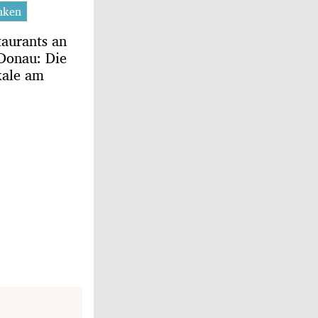
nken
taurants an
 Donau: Die
kale am