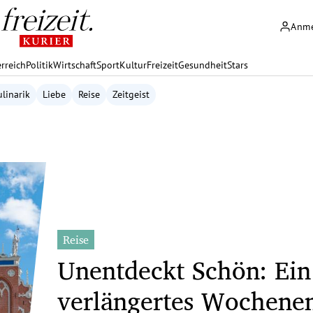
Anm
rreich
Politik
Wirtschaft
Sport
Kultur
Freizeit
Gesundheit
Stars
linarik
Liebe
Reise
Zeitgeist
Reise
Unentdeckt Schön: Ein
verlängertes Wochene