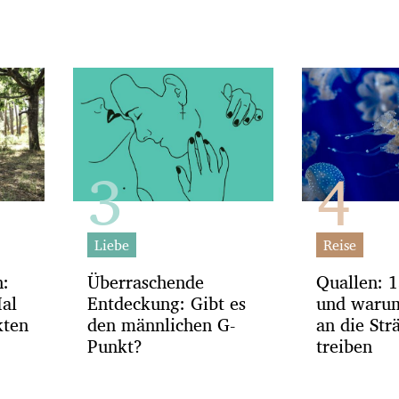
Liebe
Reise
h:
Überraschende
Quallen: 1
Mal
Entdeckung: Gibt es
und warum 
kten
den männlichen G-
an die Str
Punkt?
treiben