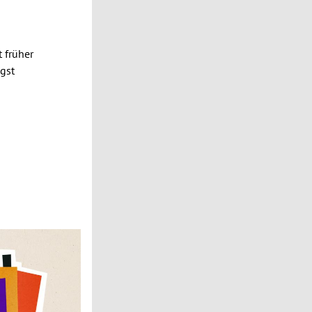
t früher
gst