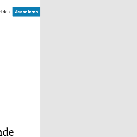
elden
Abonnieren
nde