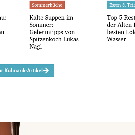
Sommerküche
Essen & Tri
au:
Kalte Suppen im
Top 5 Res
Sommer:
der Alten
en
Geheimtipps von
besten Lo
Spitzenkoch Lukas
Wasser
Nagl
r Kulinarik-Artikel