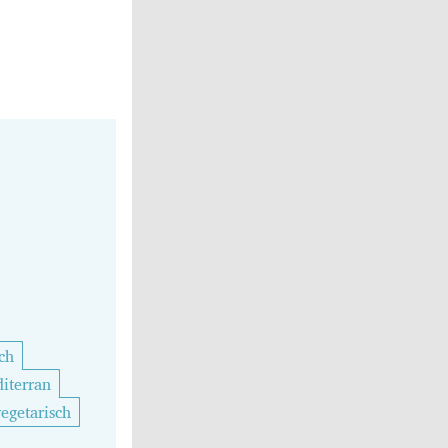
ch
iterran
vegetarisch