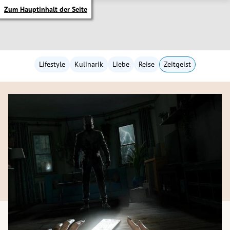
Zum Hauptinhalt der Seite
Lifestyle
Kulinarik
Liebe
Reise
Zeitgeist
itik Untermenü