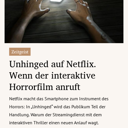
erreich Untermenü
rt Untermenü
tschaft Untermenü
rs Untermenü
Zeitgeist
Unhinged auf Netflix.
izeit Untermenü
Wenn der interaktive
undheit Untermenü
Horrorfilm anruft
tur Untermenü
Netflix macht das Smartphone zum Instrument des
nung Untermenü
Horrors: In „Unhinged“ wird das Publikum Teil der
ilität Untermenü
Handlung. Warum der Streamingdienst mit dem
interaktiven Thriller einen neuen Anlauf wagt.