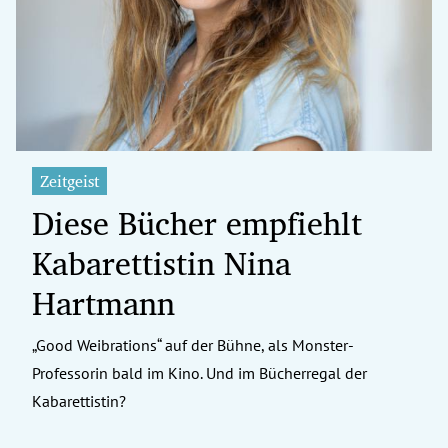
erreich Untermenü
rt Untermenü
tschaft Untermenü
rs Untermenü
Zeitgeist
Diese Bücher empfiehlt
izeit Untermenü
Kabarettistin Nina
undheit Untermenü
Hartmann
tur Untermenü
„Good Weibrations“ auf der Bühne, als Monster-
nung Untermenü
Professorin bald im Kino. Und im Bücherregal der
ilität Untermenü
Kabarettistin?