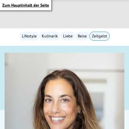
Zum Hauptinhalt der Seite
Lifestyle
Kulinarik
Liebe
Reise
Zeitgeist
itik Untermenü