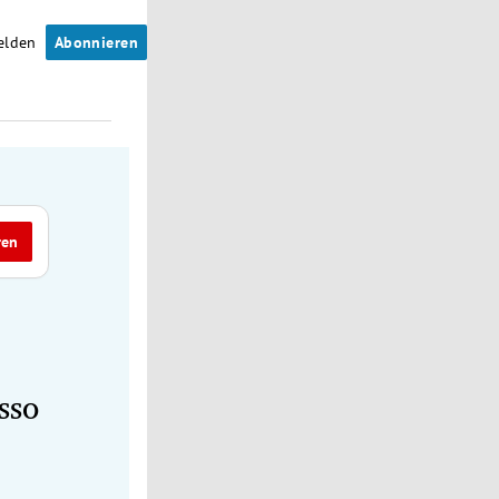
elden
Abonnieren
ren
sso