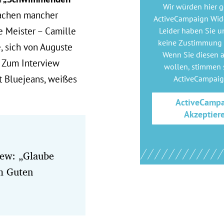
Wir würden hier 
machen mancher
ActiveCampaign Wid
e Meister – Camille
Leider haben Sie u
keine Zustimmung
, sich von Auguste
Wenn Sie diesen 
. Zum Interview
wollen, stimmen s
gt Bluejeans, weißes
ActiveCampai
ActiveCamp
Akzeptier
iew: „Glaube
um Guten