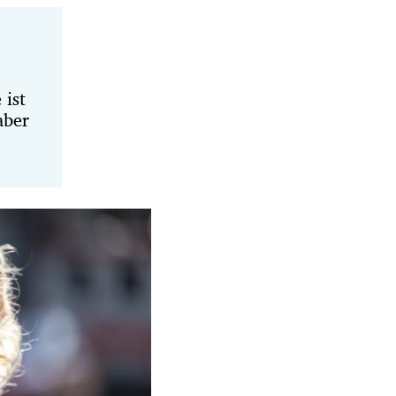
 ist
aber