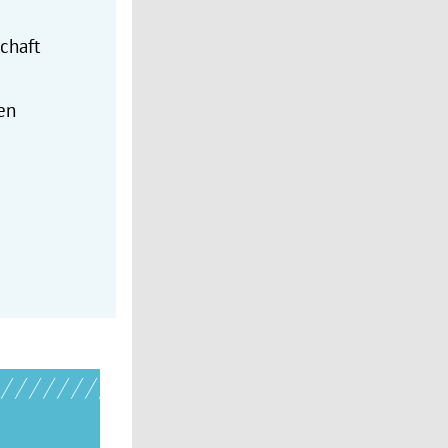
chaft
en