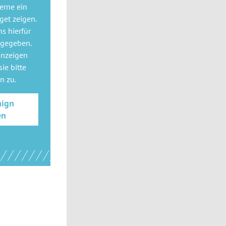
gerne
ein
get
zeigen.
ns hierfür
 gegeben.
anzeigen
ie bitte
gn
zu.
aign
en