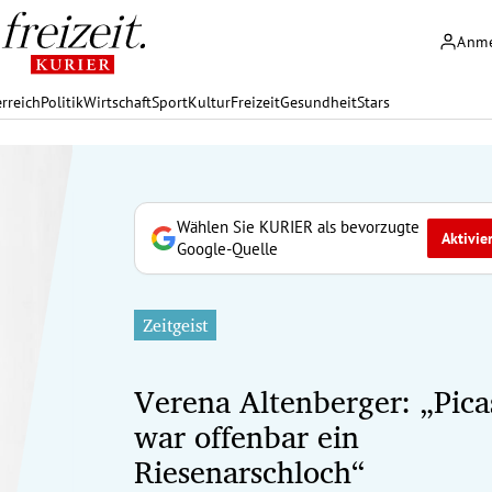
Anm
rreich
Politik
Wirtschaft
Sport
Kultur
Freizeit
Gesundheit
Stars
Wählen Sie KURIER als bevorzugte
Aktivie
Google-Quelle
Zeitgeist
Verena Altenberger: „Pica
war offenbar ein
Riesenarschloch“