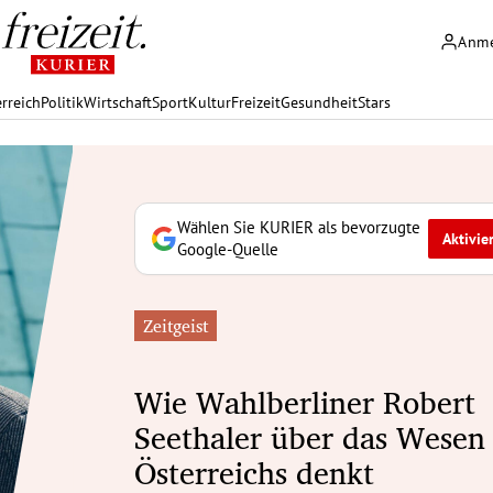
Anm
rreich
Politik
Wirtschaft
Sport
Kultur
Freizeit
Gesundheit
Stars
Wählen Sie KURIER als bevorzugte
Aktivie
Google-Quelle
Zeitgeist
Wie Wahlberliner Robert
Seethaler über das Wesen
Österreichs denkt