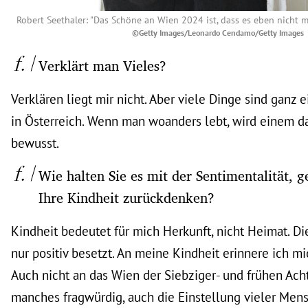
Robert Seethaler: "
Das Schöne an Wien 2024 ist, dass es eben nicht m
©Getty Images/Leonardo Cendamo/Getty Images
Verklärt man Vieles?
Verklären liegt mir nicht. Aber viele Dinge sind ganz 
in Österreich. Wenn man woanders lebt, wird einem 
bewusst.
Wie halten Sie es mit der Sentimentalität, 
Ihre Kindheit zurückdenken?
Kindheit bedeutet für mich Herkunft, nicht Heimat. Die
nur positiv besetzt. An meine Kindheit erinnere ich mi
Auch nicht an das Wien der Siebziger- und frühen Acht
manches fragwürdig, auch die Einstellung vieler Mens