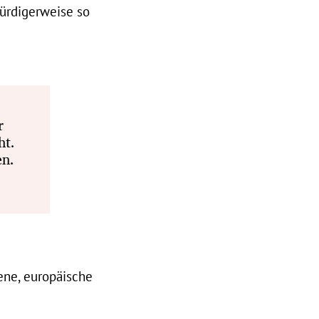
würdigerweise so
r
ht.
en.
ene, europäische