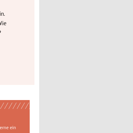
in.
Wie
?
gerne
ein