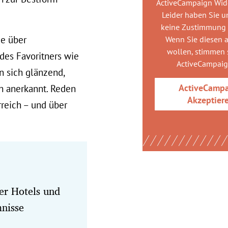
ActiveCampaign Wid
Leider haben Sie u
keine Zustimmung
ie über
Wenn Sie diesen 
wollen, stimmen s
des Favoritners wie
ActiveCampai
n sich glänzend,
ActiveCamp
ch anerkannt. Reden
Akzeptier
reich – und über
er Hotels und
nisse