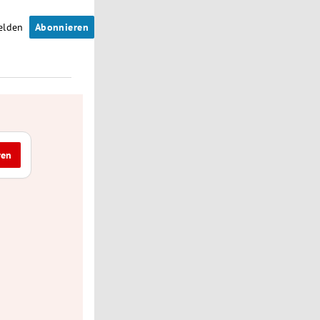
elden
Abonnieren
ren