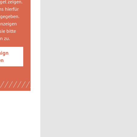
get
zeigen.
ns hierfür
 gegeben.
anzeigen
ie bitte
gn
zu.
aign
en