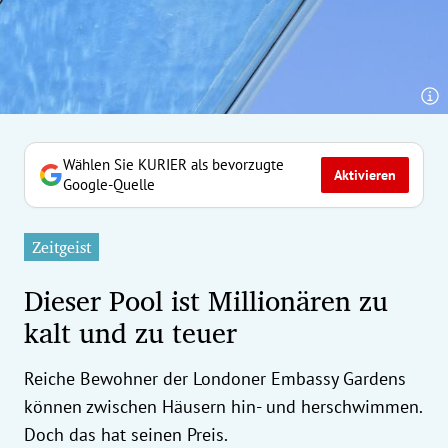
erreich Untermenü
rt Untermenü
tschaft Untermenü
rs Untermenü
Wählen Sie KURIER als bevorzugte
Aktivieren
Google-Quelle
izeit Untermenü
Zeitgeist
undheit Untermenü
Dieser Pool ist Millionären zu
tur Untermenü
kalt und zu teuer
nung Untermenü
Reiche Bewohner der Londoner Embassy Gardens
ilität Untermenü
können zwischen Häusern hin- und herschwimmen.
Doch das hat seinen Preis.