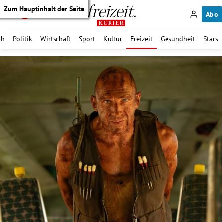
Zum Hauptinhalt der Seite
Abo
ch
Politik
Wirtschaft
Sport
Kultur
Freizeit
Gesundheit
Stars
itik Untermenü