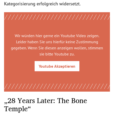
Kategorisierung erfolgreich widersetzt.
Wir würden hier gerne
ein Youtube Video
zeigen.
Leider haben Sie uns hierfür keine Zustimmung
gegeben. Wenn Sie diesen anzeigen wollen, stimmen
sie bitte
Youtube
zu.
Youtube
Akzeptieren
„28 Years Later: The Bone
Temple“