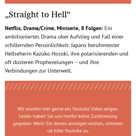
„Straight to Hell“
Netflix, Drama/Crime, Miniserie, 8 Folgen
: Ein
ambitioniertes Drama über Aufstieg und Fall einer
schillernden Persönlichkeit: Japans berühmtester
Hellseherin Kazuko Hosoki, ihre polarisierenden und
oft düsteren Prophezeiungen – und ihre
Verbindungen zur Unterwelt.
Wir würden hier gerne
ein Youtube Video
zeigen.
Leider haben Sie uns hierfür keine Zustimmung
gegeben. Wenn Sie diesen anzeigen wollen, stimmen
sie bitte
Youtube
zu.