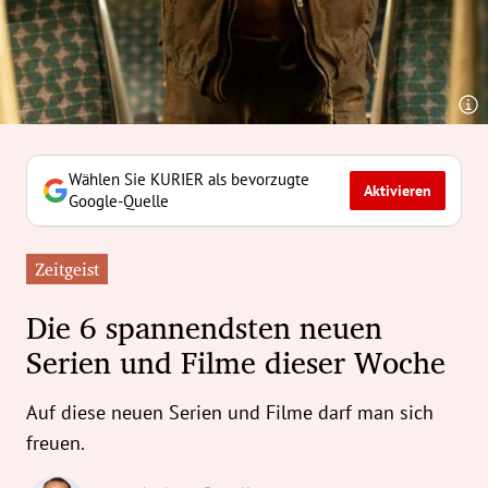
erreich Untermenü
rt Untermenü
tschaft Untermenü
rs Untermenü
Wählen Sie KURIER als bevorzugte
Aktivieren
Google-Quelle
izeit Untermenü
Zeitgeist
undheit Untermenü
Die 6 spannendsten neuen
tur Untermenü
Serien und Filme dieser Woche
nung Untermenü
Auf diese neuen Serien und Filme darf man sich
ilität Untermenü
freuen.