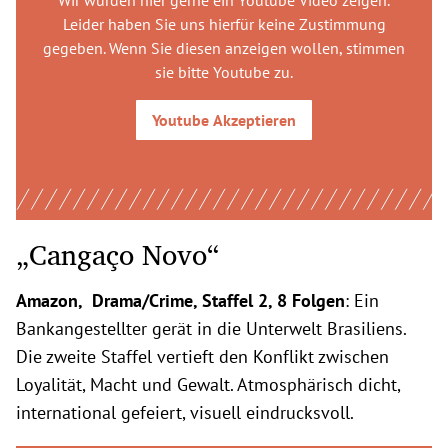
Wir würden hier gerne
ein Youtube Video
zeigen.
Leider haben Sie uns hierfür keine Zustimmung
gegeben. Wenn Sie diesen anzeigen wollen, stimmen
sie bitte
Youtube
zu.
Youtube
Akzeptieren
„Cangaço Novo“
Amazon, Drama/Crime, Staffel 2, 8 Folgen
: Ein
Bankangestellter gerät in die Unterwelt Brasiliens.
Die zweite Staffel vertieft den Konflikt zwischen
Loyalität, Macht und Gewalt. Atmosphärisch dicht,
international gefeiert, visuell eindrucksvoll.