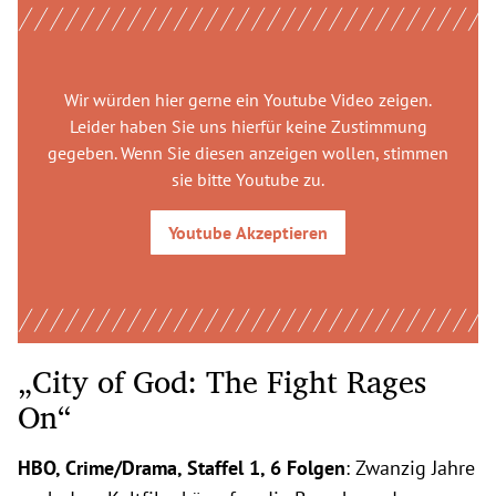
Wir würden hier gerne
ein Youtube Video
zeigen.
Leider haben Sie uns hierfür keine Zustimmung
gegeben. Wenn Sie diesen anzeigen wollen, stimmen
sie bitte
Youtube
zu.
Youtube
Akzeptieren
„City of God: The Fight Rages
On“
HBO, Crime/Drama, Staffel 1, 6 Folgen
: Zwanzig Jahre