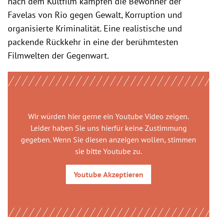
nach dem Kultfilm kämpfen die Bewohner der
Favelas von Rio gegen Gewalt, Korruption und
organisierte Kriminalität. Eine realistische und
packende Rückkehr in eine der berühmtesten
Filmwelten der Gegenwart.
Wir würden hier gerne
ein Youtube Video
zeigen.
Leider haben Sie uns hierfür keine Zustimmung
gegeben. Wenn Sie diesen anzeigen wollen, stimmen
sie bitte
Youtube
zu.
Youtube
Akzeptieren