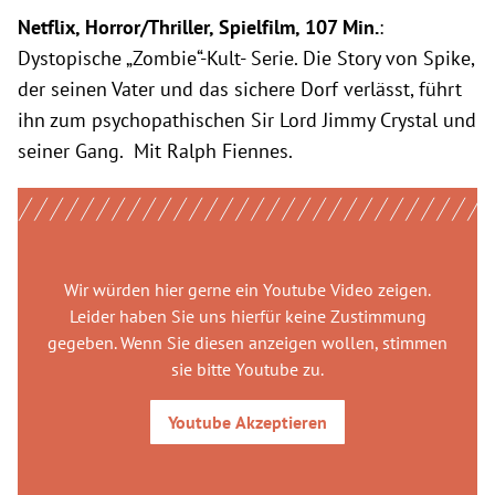
Netflix, Horror/Thriller, Spielfilm, 107 Min.
:
Dystopische „Zombie“-Kult- Serie. Die Story von Spike,
der seinen Vater und das sichere Dorf verlässt, führt
ihn zum psychopathischen Sir Lord Jimmy Crystal und
seiner Gang. Mit Ralph Fiennes.
Wir würden hier gerne
ein Youtube Video
zeigen.
Leider haben Sie uns hierfür keine Zustimmung
gegeben. Wenn Sie diesen anzeigen wollen, stimmen
sie bitte
Youtube
zu.
Youtube
Akzeptieren