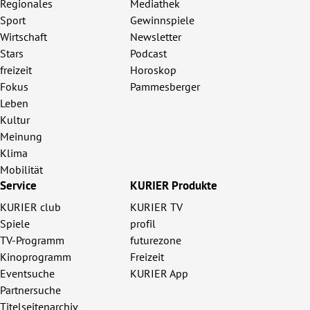
Regionales
Mediathek
Sport
Gewinnspiele
Wirtschaft
Newsletter
Stars
Podcast
freizeit
Horoskop
Fokus
Pammesberger
Leben
Kultur
Meinung
Klima
Mobilität
Service
KURIER Produkte
KURIER club
KURIER TV
Spiele
profil
TV-Programm
futurezone
Kinoprogramm
Freizeit
Eventsuche
KURIER App
Partnersuche
Titelseitenarchiv