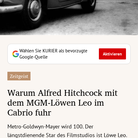
erreich Untermenü
rt Untermenü
tschaft Untermenü
rs Untermenü
Wählen Sie KURIER als bevorzugte
Aktivieren
Google-Quelle
izeit Untermenü
Zeitgeist
undheit Untermenü
Warum Alfred Hitchcock mit
tur Untermenü
dem MGM-Löwen Leo im
Cabrio fuhr
nung Untermenü
ilität Untermenü
Metro-Goldwyn-Mayer wird 100. Der
längstdienende Star des Filmstudios ist Löwe Leo.