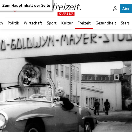
Zum Hauptinhalt der Seite
Abo
ch
Politik
Wirtschaft
Sport
Kultur
Freizeit
Gesundheit
Stars
itik Untermenü