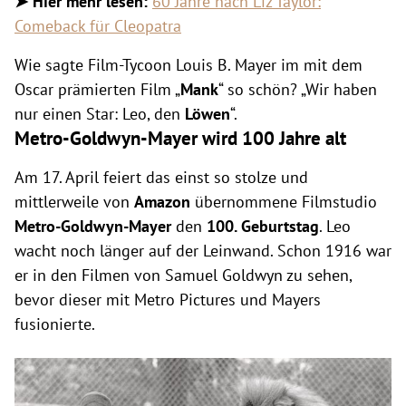
➤ Hier mehr lesen:
60 Jahre nach Liz Taylor:
Comeback für Cleopatra
Wie sagte Film-Tycoon Louis B. Mayer im mit dem
Oscar prämierten Film „
Mank
“ so schön? „Wir haben
nur einen Star: Leo, den
Löwen
“.
Metro-Goldwyn-Mayer wird 100 Jahre alt
Am 17. April feiert das einst so stolze und
mittlerweile von
Amazon
übernommene Filmstudio
Metro-Goldwyn-Mayer
den
100. Geburtstag
. Leo
wacht noch länger auf der Leinwand. Schon 1916 war
er in den Filmen von Samuel Goldwyn zu sehen,
bevor dieser mit Metro Pictures und Mayers
fusionierte.