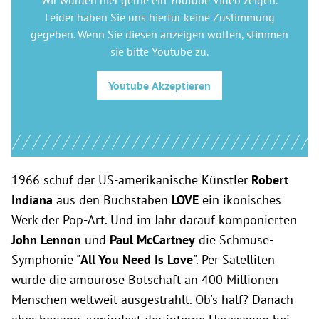
Wir würden hier gerne
ein Youtube Video
zeigen.
Leider haben Sie uns hierfür keine Zustimmung
gegeben. Wenn Sie diesen anzeigen wollen, stimmen
sie bitte
Youtube
zu.
Youtube
Akzeptieren
1966 schuf der US-amerikanische Künstler
Robert
Indiana
aus den Buchstaben
LOVE
ein ikonisches
Werk der Pop-Art. Und im Jahr darauf komponierten
John Lennon
und
Paul McCartney
die Schmuse-
Symphonie "
All You Need Is Love
". Per Satelliten
wurde die amouröse Botschaft an 400 Millionen
Menschen weltweit ausgestrahlt. Ob's half? Danach