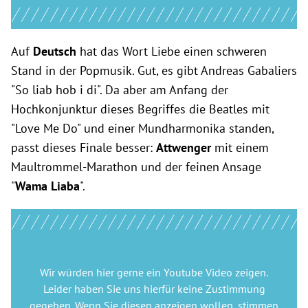
Auf
Deutsch
hat das Wort Liebe einen schweren
Stand in der Popmusik. Gut, es gibt Andreas Gabaliers
"So liab hob i di". Da aber am Anfang der
Hochkonjunktur dieses Begriffes die Beatles mit
"Love Me Do" und einer Mundharmonika standen,
passt dieses Finale besser:
Attwenger
mit einem
Maultrommel-Marathon und der feinen Ansage
"
Wama Liaba
".
Wir würden hier gerne
ein Youtube Video
zeigen.
Leider haben Sie uns hierfür keine Zustimmung
gegeben. Wenn Sie diesen anzeigen wollen, stimmen