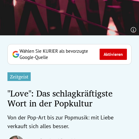
erreich Untermenü
rt Untermenü
tschaft Untermenü
rs Untermenü
Wählen Sie KURIER als bevorzugte
Aktivieren
Google-Quelle
izeit Untermenü
Zeitgeist
undheit Untermenü
"Love": Das schlagkräftigste
tur Untermenü
Wort in der Popkultur
nung Untermenü
Von der Pop-Art bis zur Popmusik: mit Liebe
ilität Untermenü
verkauft sich alles besser.