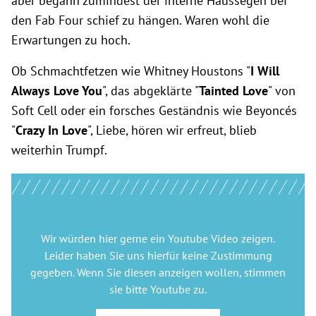
aber begann zumindest der interne Haussegen bei
den Fab Four schief zu hängen. Waren wohl die
Erwartungen zu hoch.
Ob Schmachtfetzen wie Whitney Houstons "
I Will
Always Love You
", das abgeklärte "
Tainted Love
" von
Soft Cell oder ein forsches Geständnis wie
Beyoncés
"
Crazy In Love
", Liebe, hören wir erfreut, blieb
weiterhin Trumpf.
Wir würden hier gerne
ein Youtube Video
zeigen.
Leider haben Sie uns hierfür keine Zustimmung
gegeben. Wenn Sie diesen anzeigen wollen, stimmen
sie bitte
Youtube
zu.