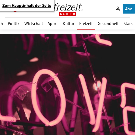
Zum Hauptinhalt der Seite
Abo
ch
Politik
Wirtschaft
Sport
Kultur
Freizeit
Gesundheit
Stars
itik Untermenü