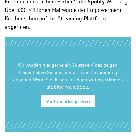
Eine noch deutlichere verheißt die
Spotify
-Währung:
Über 600 Millionen Mal wurde der Empowerment-
Kracher schon auf der Streaming-Plattform
abgerufen.
Wir würden hier gerne
ein Youtube Video
zeigen.
Leider haben Sie uns hierfür keine Zustimmung
gegeben. Wenn Sie diesen anzeigen wollen, stimmen
sie bitte
Youtube
zu.
Youtube
Akzeptieren