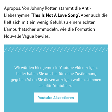
Apropos. Von Johnny Rotten stammt die Anti-
Liebeshymne "
This Is Not A Love Song
". Aber auch die
ließ sich mit ein wenig Gefühl zu einem echten
L'amourhatscher ummodeln, wie die Formation
Nouvelle Vague bewies.
Wir würden hier gerne
ein Youtube Video
zeigen.
Leider haben Sie uns hierfür keine Zustimmung
gegeben. Wenn Sie diesen anzeigen wollen, stimmen
sie bitte
Youtube
zu.
Youtube
Akzeptieren