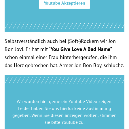
Youtube
Akzeptieren
Selbstverständlich auch bei (Soft-)Rockern wir Jon
Bon Jovi. Er hat mit "
You Give Love A Bad Name"
schon einmal einer Frau hinterhergerufen, die ihm
das Herz gebrochen hat. Armer Jon Bon Boy, schluchz.
Wir würden hier gerne
ein Youtube Video
zeigen.
Leider haben Sie uns hierfür keine Zustimmung
gegeben. Wenn Sie diesen anzeigen wollen, stimmen
sie bitte
Youtube
zu.