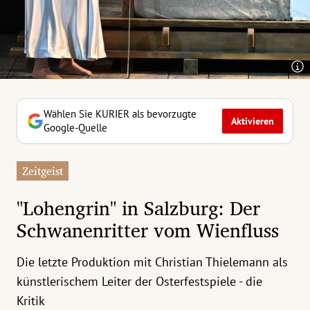
erreich Untermenü
rt Untermenü
tschaft Untermenü
rs Untermenü
Wählen Sie KURIER als bevorzugte
Aktivieren
Google-Quelle
izeit Untermenü
Zeitgeist
undheit Untermenü
"Lohengrin" in Salzburg: Der
tur Untermenü
Schwanenritter vom Wienfluss
nung Untermenü
Die letzte Produktion mit Christian Thielemann als
ilität Untermenü
künstlerischem Leiter der Osterfestspiele - die
Kritik