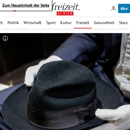
Zum Hauptinhalt der Seite
Abo
ch
Politik
Wirtschaft
Sport
Kultur
Freizeit
Gesundheit
Stars
itik Untermenü