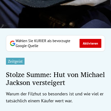
erreich Untermenü
rt Untermenü
tschaft Untermenü
rs Untermenü
Wählen Sie KURIER als bevorzugte
Aktivieren
Google-Quelle
izeit Untermenü
Zeitgeist
undheit Untermenü
Stolze Summe: Hut von Michael
tur Untermenü
Jackson versteigert
nung Untermenü
Warum der Filzhut so besonders ist und wie viel er
ilität Untermenü
tatsächlich einem Käufer wert war.