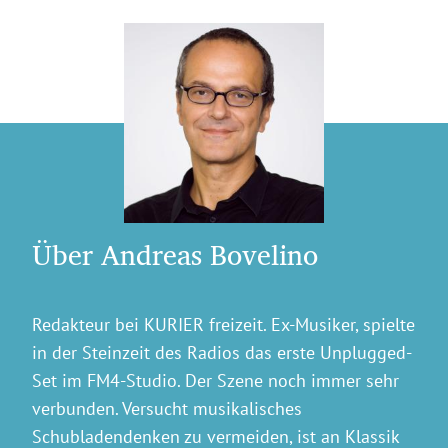
Über Andreas Bovelino
Redakteur bei KURIER freizeit. Ex-Musiker, spielte
in der Steinzeit des Radios das erste Unplugged-
Set im FM4-Studio. Der Szene noch immer sehr
verbunden. Versucht musikalisches
Schubladendenken zu vermeiden, ist an Klassik