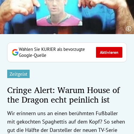
erreich Untermenü
rt Untermenü
tschaft Untermenü
rs Untermenü
Wählen Sie KURIER als bevorzugte
Aktivieren
Google-Quelle
izeit Untermenü
Zeitgeist
undheit Untermenü
Cringe Alert: Warum House of
tur Untermenü
the Dragon echt peinlich ist
nung Untermenü
Wir erinnern uns an einen berühmten Fußballer
ilität Untermenü
mit gekochten Spaghettis auf dem Kopf? So sehen
gut die Hälfte der Darsteller der neuen TV-Serie