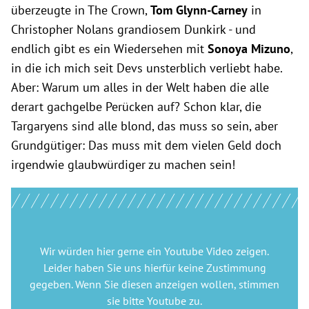
überzeugte in The Crown,
Tom Glynn-Carney
in
Christopher Nolans grandiosem Dunkirk - und
endlich gibt es ein Wiedersehen mit
Sonoya Mizuno
,
in die ich mich seit Devs unsterblich verliebt habe.
Aber: Warum um alles in der Welt haben die alle
derart gachgelbe Perücken auf? Schon klar, die
Targaryens sind alle blond, das muss so sein, aber
Grundgütiger: Das muss mit dem vielen Geld doch
irgendwie glaubwürdiger zu machen sein!
Wir würden hier gerne
ein Youtube Video
zeigen.
Leider haben Sie uns hierfür keine Zustimmung
gegeben. Wenn Sie diesen anzeigen wollen, stimmen
sie bitte
Youtube
zu.