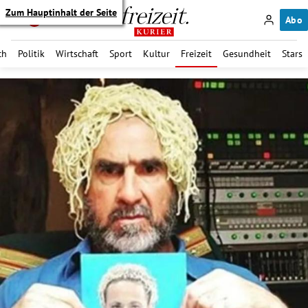
Zum Hauptinhalt der Seite
Abo
ch
Politik
Wirtschaft
Sport
Kultur
Freizeit
Gesundheit
Stars
itik Untermenü