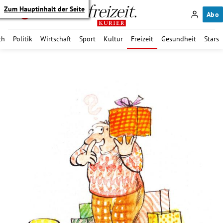
Zum Hauptinhalt der Seite
Abo
ch
Politik
Wirtschaft
Sport
Kultur
Freizeit
Gesundheit
Stars
itik Untermenü