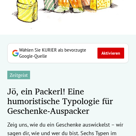
erreich Untermenü
rt Untermenü
tschaft Untermenü
rs Untermenü
Wählen Sie KURIER als bevorzugte
Aktivieren
Google-Quelle
izeit Untermenü
Zeitgeist
undheit Untermenü
Jö, ein Packerl! Eine
tur Untermenü
humoristische Typologie für
Geschenke-Auspacker
nung Untermenü
ilität Untermenü
Zeig uns, wie du ein Geschenke auswickelst – wir
sagen dir, wie und wer du bist. Sechs Typen im