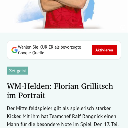
erreich Untermenü
rt Untermenü
tschaft Untermenü
rs Untermenü
Wählen Sie KURIER als bevorzugte
Aktivieren
Google-Quelle
izeit Untermenü
Zeitgeist
undheit Untermenü
WM-Helden: Florian Grillitsch
tur Untermenü
im Portrait
nung Untermenü
Der Mittelfeldspieler gilt als spielerisch starker
ilität Untermenü
Kicker. Mit ihm hat Teamchef Ralf Rangnick einen
Mann für die besondere Note im Spiel. Den 17. Teil