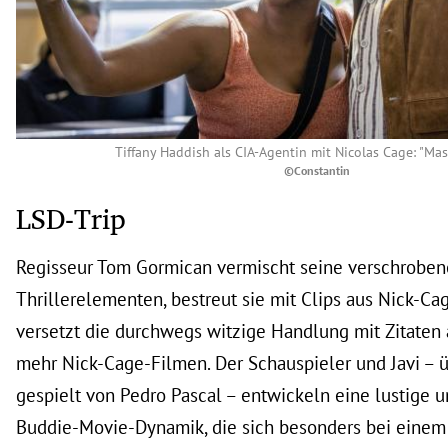
Tiffany Haddish als CIA-Agentin mit Nicolas Cage: "Mas
©Constantin
LSD-Trip
Regisseur Tom Gormican vermischt seine verschrobe
Thrillerelementen, bestreut sie mit Clips aus Nick-C
versetzt die durchwegs witzige Handlung mit Zitaten aus
mehr Nick-Cage-Filmen. Der Schauspieler und Javi – 
gespielt von Pedro Pascal – entwickeln eine lustige
Buddie-Movie-Dynamik, die sich besonders bei ein