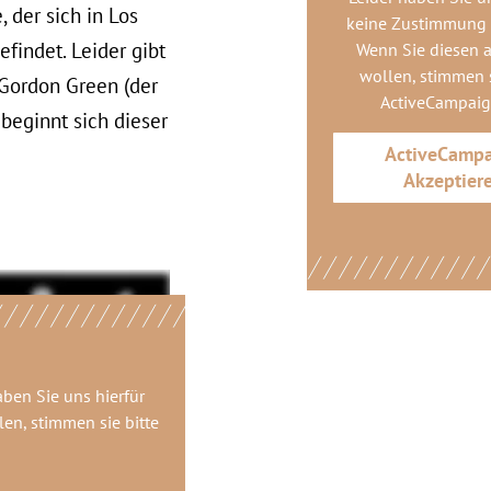
 der sich in Los
keine Zustimmung
findet. Leider gibt
Wenn Sie diesen 
wollen, stimmen s
 Gordon Green (der
ActiveCampai
, beginnt sich dieser
ActiveCamp
Akzeptier
aben Sie uns hierfür
en, stimmen sie bitte