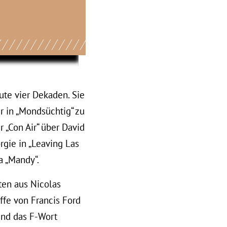
ute vier Dekaden. Sie
r in „Mondsüchtig“ zu
 „Con Air“ über David
rgie in „Leaving Las
a „Mandy“.
ten aus Nicolas
ffe von Francis Ford
und das F-Wort