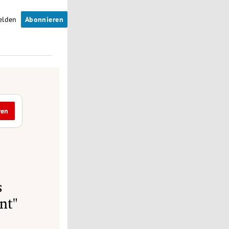
elden
Abonnieren
ren
s
nt"