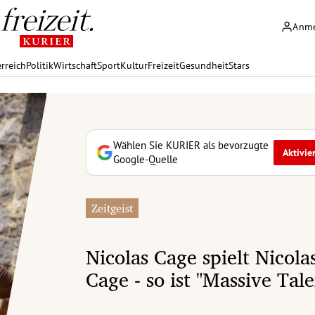
Anm
rreich
Politik
Wirtschaft
Sport
Kultur
Freizeit
Gesundheit
Stars
Wählen Sie KURIER als bevorzugte
Aktivie
Google-Quelle
Zeitgeist
Nicolas Cage spielt Nicola
Cage - so ist "Massive Tale