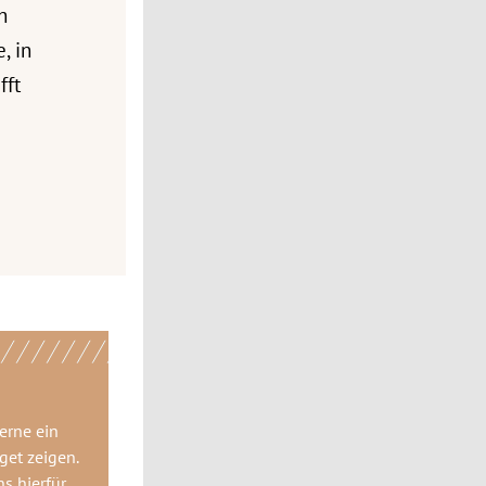
h
, in
fft
gerne
ein
get
zeigen.
ns hierfür