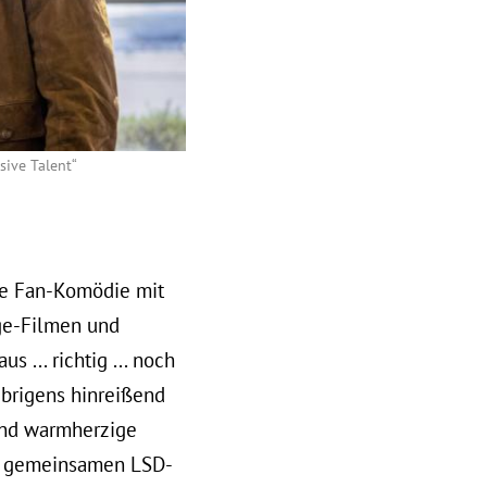
sive Talent“
ne Fan-Komödie mit
age-Filmen und
 ... richtig ... noch
übrigens hinreißend
 und warmherzige
em gemeinsamen LSD-