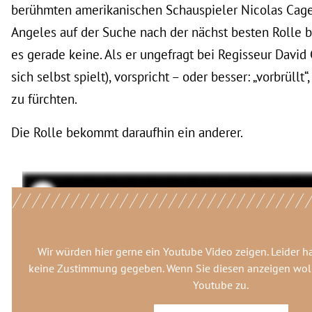
berühmten amerikanischen Schauspieler Nicolas Cage,
Angeles auf der Suche nach der nächst besten Rolle be
es gerade keine. Als er ungefragt bei Regisseur David
sich selbst spielt), vorspricht – oder besser: „vorbrüllt“
zu fürchten.
Die Rolle bekommt daraufhin ein anderer.
Wir würden hier gerne
ein Youtube Video
zeigen. Leider h
keine Zustimmung gegeben. Wenn Sie diesen anzeigen woll
Youtube
zu.