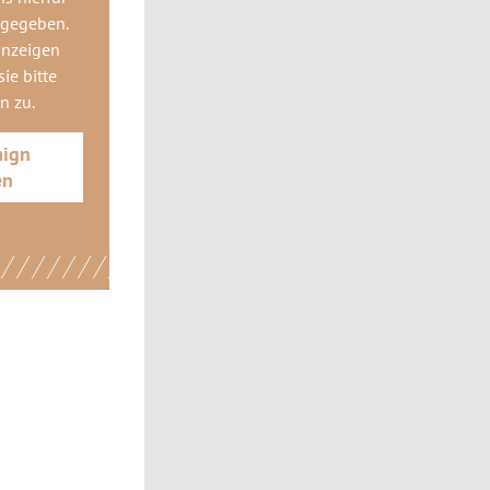
 gegeben.
anzeigen
ie bitte
gn
zu.
aign
en