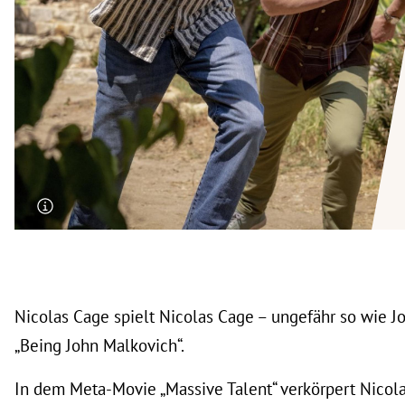
rt Untermenü
schaft Untermenü
s Untermenü
zeit Untermenü
undheit Untermenü
tur Untermenü
nung Untermenü
Nicolas Cage spielt Nicolas Cage – ungefähr so wie J
lität Untermenü
„Being John Malkovich“.
In dem Meta-Movie „Massive Talent“ verkörpert Nicol